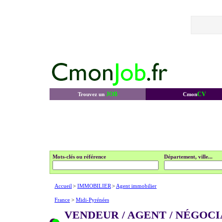
JOB
CV
Trouvez un
Cmon
Mots-clés ou référence
Département, ville...
Accueil
>
IMMOBILIER
>
Agent immobilier
France
>
Midi-Pyrénées
VENDEUR / AGENT / NÉGOC