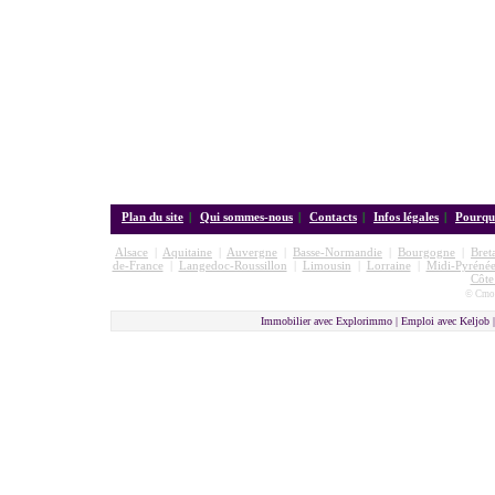
Plan du site
|
Qui sommes-nous
|
Contacts
|
Infos légales
|
Pourquo
Alsace
|
Aquitaine
|
Auvergne
|
Basse-Normandie
|
Bourgogne
|
Bret
de-France
|
Langedoc-Roussillon
|
Limousin
|
Lorraine
|
Midi-Pyrénée
Côte
© Cmon
Immobilier avec Explorimmo | Emploi avec Keljob 