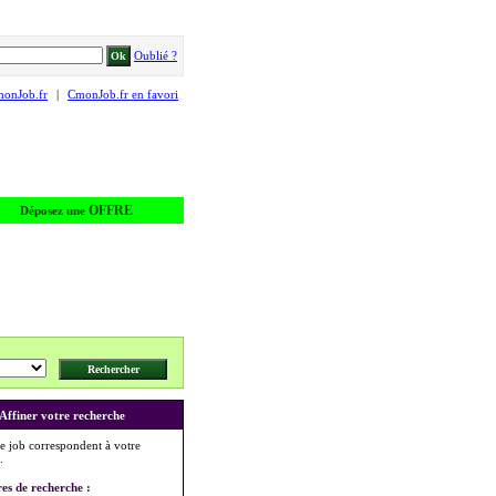
Oublié ?
monJob.fr
|
CmonJob.fr en favori
OFFRE
Déposez une
Affiner votre recherche
e job correspondent à votre
.
res de recherche :