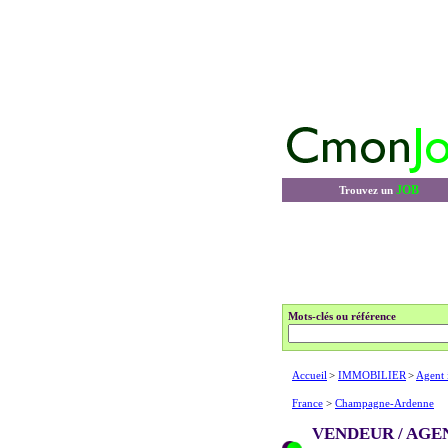
JOB
Trouvez un
Mots-clés ou référence
Accueil
>
IMMOBILIER
>
Agent 
France
>
Champagne-Ardenne
VENDEUR / AGE