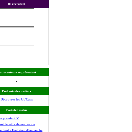
Ils recrutent
s recruteurs se présentent
Podcasts des métiers
Découvrez les Job'Casts
Postulez malin
on premier CV
nsable lettre de motivation
onfiant à l'entretien d'embauche