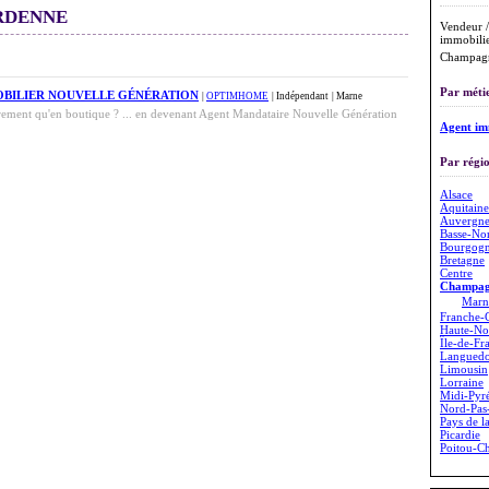
RDENNE
Vendeur /
immobilie
Champagn
Par métie
OBILIER NOUVELLE GÉNÉRATION
|
OPTIMHOME
| Indépendant
| Marne
ement qu'en boutique ? ... en devenant Agent Mandataire Nouvelle Génération
Agent im
Par régio
Alsace
Aquitaine
Auvergn
Basse-No
Bourgog
Bretagne
Centre
Champag
Marn
Franche-
Haute-No
Île-de-Fr
Languedo
Limousin
Lorraine
Midi-Pyr
Nord-Pas-
Pays de l
Picardie
Poitou-Ch