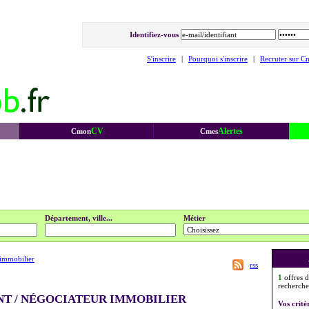
Identifiez-vous
S'inscrire
|
Pourquoi s'inscrire
|
Recruter sur C
CV
Alertes
Cmon
Cmes
Département, ville...
Métier
immobilier
rss
1
offres d
recherche
NT / NÉGOCIATEUR IMMOBILIER
Vos critè