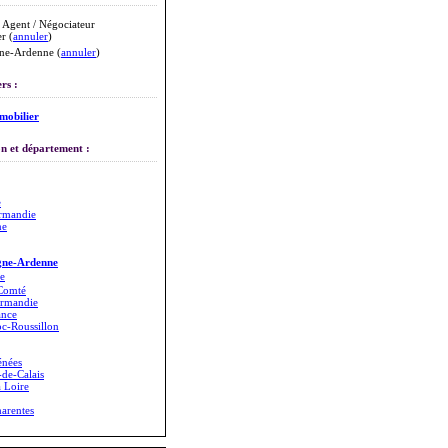
 Agent / Négociateur
r (
annuler
)
e-Ardenne (
annuler
)
rs :
mobilier
n et département :
e
rmandie
ne
ne-Ardenne
e
Comté
rmandie
ance
c-Roussillon
énées
de-Calais
a Loire
arentes