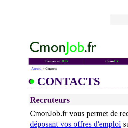
JOB
CV
Trouvez un
Cmon
Accueil
> Contacts
CONTACTS
Recruteurs
CmonJob.fr vous permet de rec
déposant vos offres d'emploi
su