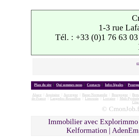
C
1-3 rue Laf
Tél. : +33 (0)1 76 63 03
Plan du site
|
Qui sommes-nous
|
Contacts
|
Infos légales
|
Pourquo
Alsace
|
Aquitaine
|
Auvergne
|
Basse-Normandie
|
Bourgogne
|
Bret
de-France
|
Langedoc-Roussillon
|
Limousin
|
Lorraine
|
Midi-Pyrénée
Côte
© CmonJob.fr
Immobilier avec Explorimmo 
Kelformation | AdenEmp