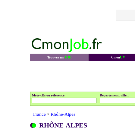
JOB
CV
Trouvez un
Cmon
Mots-clés ou référence
Département, ville...
France
>
Rhône-Alpes
RHÔNE-ALPES