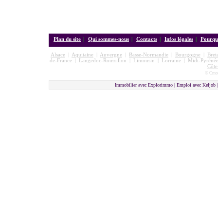
Plan du site
|
Qui sommes-nous
|
Contacts
|
Infos légales
|
Pourquo
Alsace
|
Aquitaine
|
Auvergne
|
Basse-Normandie
|
Bourgogne
|
Bret
de-France
|
Langedoc-Roussillon
|
Limousin
|
Lorraine
|
Midi-Pyrénée
Côte
© Cmon
Immobilier avec Explorimmo | Emploi avec Keljob 