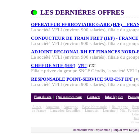
LES DERNIÈRES OFFRES
OPERATEUR FERROVIAIRE GARE (H/F) – FRA
La société VFLI (environ 900 salariés), filiale du gro
CONDUCTEUR DE TRAIN FRET (H/F) - FRANCE
La société VFLI (environ 900 salariés), filiale du gro
ADJOINT REGIONAL RH ET FINANCES NORD-ES
La société VFLI (environ 900 salariés), filiale du gro
CHEF DE SITE (H/F)
|
VFLI
| CDI
Filiale privée du groupe SNCF Géodis, la société VFLI (
RESPONSABLE POINT-SERVICE SUD-EST H/F
|
V
La société VFLI (environ 900 salariés), filiale du gro
Plan du site
|
Qui sommes-nous
|
Contacts
|
Infos légales
|
Pourquo
Alsace
|
Aquitaine
|
Auvergne
|
Basse-Normandie
|
Bourgogne
|
Bret
de-France
|
Langedoc-Roussillon
|
Limousin
|
Lorraine
|
Midi-Pyrénée
Côte
Tout
© Cmon
Immobilier avec Explorimmo | Emploi avec Keljob 