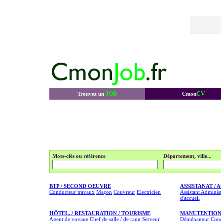
JOB
CV
Trouvez un
Cmon
Mots-clés ou référence
Département, ville...
BTP / SECOND OEUVRE
ASSISTANAT / 
Conducteur travaux
Maçon
Couvreur
Electricien
Assistant Administ
d'accueil
HÔTEL. / RESTAURATION / TOURISME
MANUTENTION
Agent de voyage
Chef de salle / de rang
Serveur
Déménageur
Cond