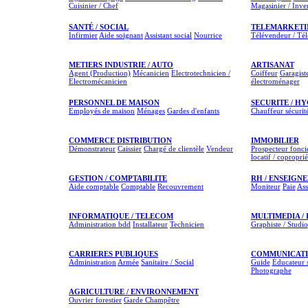
Cuisinier / Chef
Magasinier / Inve
SANTÉ / SOCIAL
TELEMARKETI
Infirmier
Aide soignant
Assistant social
Nourrice
Télévendeur / Té
METIERS INDUSTRIE / AUTO
ARTISANAT
Agent (Production)
Mécanicien
Electrotechnicien /
Coiffeur
Garagist
Electromécanicien
électroménager
PERSONNEL DE MAISON
SECURITE / H
Employés de maison
Ménages
Gardes d'enfants
Chauffeur sécurit
COMMERCE DISTRIBUTION
IMMOBILIER
Démonstrateur
Caissier
Chargé de clientèle
Vendeur
Prospecteur fonci
locatif / coproprié
GESTION / COMPTABILITE
RH / ENSEIGNE
Aide comptable
Comptable
Recouvrement
Moniteur
Paie
Ass
INFORMATIQUE / TELECOM
MULTIMEDIA /
Administration bdd
Installateur
Technicien
Graphiste / Studio
CARRIERES PUBLIQUES
COMMUNICATIO
Administration
Armée
Sanitaire / Social
Guide
Éducateur s
Photographe
AGRICULTURE / ENVIRONNEMENT
Ouvrier forestier
Garde Champêtre