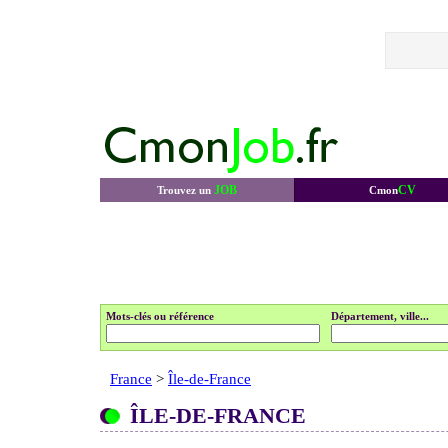
JOB
CV
Trouvez un
Cmon
Mots-clés ou référence
Département, ville...
France
>
Île-de-France
ÎLE-DE-FRANCE