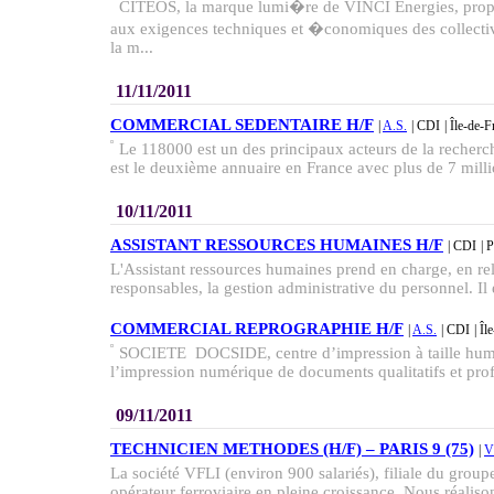
CITEOS, la marque lumi�re de VINCI Energies, prop
aux exigences techniques et �conomiques des collectiv
la m...
11/11/2011
COMMERCIAL SEDENTAIRE H/F
|
A.S.
| CDI
| Île-de-
Le 118000 est un des principaux acteurs de la recherc
est le deuxième annuaire en France avec plus de 7 milli
10/11/2011
ASSISTANT RESSOURCES HUMAINES H/F
| CDI
| 
L'Assistant ressources humaines prend en charge, en rela
responsables, la gestion administrative du personnel. Il 
COMMERCIAL REPROGRAPHIE H/F
|
A.S.
| CDI
| Î
SOCIETE DOCSIDE, centre d’impression à taille humai
l’impression numérique de documents qualitatifs et prof
09/11/2011
TECHNICIEN METHODES (H/F) – PARIS 9 (75)
|
V
La société VFLI (environ 900 salariés), filiale du gr
opérateur ferroviaire en pleine croissance. Nous réalisons