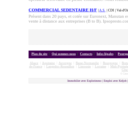
COMMERCIAL SEDENTAIRE H/F
|
A.S.
| CDI
| Val-d'O
Présent dans 20 pays, et cotée sur Euronext, Manutan es
vente à distance aux entreprises (B to B). Ipsopresto.com,
Plan du site
|
Qui sommes-nous
|
Contacts
|
Infos légales
|
Pourquo
Alsace
|
Aquitaine
|
Auvergne
|
Basse-Normandie
|
Bourgogne
|
Bret
de-France
|
Langedoc-Roussillon
|
Limousin
|
Lorraine
|
Midi-Pyrénée
Côte
© Cmon
Immobilier avec Explorimmo | Emploi avec Keljob 