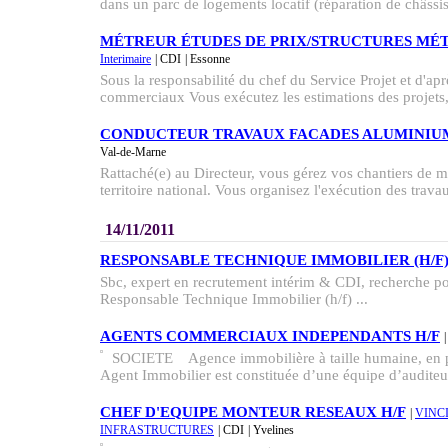
dans un parc de logements locatif (réparation de châssis 
MÉTREUR ÉTUDES DE PRIX/STRUCTURES MÉT
Interimaire
| CDI
| Essonne
Sous la responsabilité du chef du Service Projet et d'apr
commerciaux Vous exécutez les estimations des projets,
CONDUCTEUR TRAVAUX FACADES ALUMINIUM 
Val-de-Marne
Rattaché(e) au Directeur, vous gérez vos chantiers de 
territoire national. Vous organisez l'exécution des trava
14/11/2011
RESPONSABLE TECHNIQUE IMMOBILIER (H/F
Sbc, expert en recrutement intérim & CDI, recherche pou
Responsable Technique Immobilier (h/f) ...
AGENTS COMMERCIAUX INDEPENDANTS H/F
|
SOCIETE Agence immobilière à taille humaine, en p
Agent Immobilier est constituée d’une équipe d’auditeur
CHEF D'EQUIPE MONTEUR RESEAUX H/F
|
VINCI
INFRASTRUCTURES
| CDI
| Yvelines