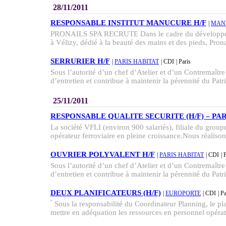
28/11/2011
RESPONSABLE INSTITUT MANUCURE H/F
|
MAN
PRONAILS SPA RECRUTE Dans le cadre du développemen
à Vélizy, dédié à la beauté des mains et des pieds, Prona
SERRURIER H/F
|
PARIS HABITAT
| CDI
| Paris
Sous l’autorité d’un chef d’Atelier et d’un Contremaître :
d’entretien et contribue à maintenir la pérennité du Patr
25/11/2011
RESPONSABLE QUALITE SECURITE (H/F) – PARIS
La société VFLI (environ 900 salariés), filiale du gr
opérateur ferroviaire en pleine croissance.Nous réalisons
OUVRIER POLYVALENT H/F
|
PARIS HABITAT
| CDI
| 
Sous l’autorité d’un chef d’Atelier et d’un Contremaître :
d’entretien et contribue à maintenir la pérennité du Patr
DEUX PLANIFICATEURS (H/F)
|
EUROPORTE
| CDI
| P
Sous la responsabilité du Coordinateur Planning, le pl
mettre en adéquation les ressources en personnel opérat