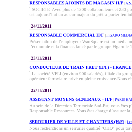
RESPONSABLES AJOINTS DE MAGASIN H/F
|
A.S.
SOCIETE Avec plus de 1200 collaborateurs et 230 poi
est aujourd’hui un acteur majeur du prêt-à-porter fémini
24/11/2011
RESPONSABLE COMMERCIAL H/F
|
FIGARO MEDI
Présentation de l’employeur WanSquare est un média n
l’économie et la finance, lancé par le groupe Figaro le 1
23/11/2011
CONDUCTEUR DE TRAIN FRET (H/F) - FRANCE
La société VFLI (environ 900 salariés), filiale du g
opérateur ferroviaire privé en pleine croissance.Nous réa
22/11/2011
ASSISTANT MOYENS GENERAUX - H/F
|
PARIS HA
Au sein de la Direction Territoriale Sud-Est, vous êtes p
Responsable Ressources. Vous êtes chargé d’assurer la g
SERRURIER DE VILLE ET CHANTIERS (H/F)
|
Le 
Nous recherchons un serrurier qualifié "OHQ" pour trav