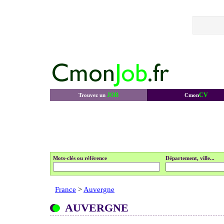
JOB
CV
Trouvez un
Cmon
Mots-clés ou référence
Département, ville...
France
>
Auvergne
AUVERGNE