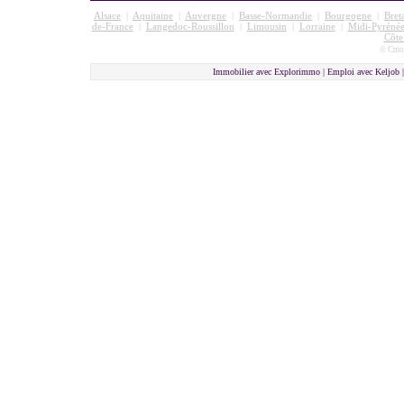
Alsace
|
Aquitaine
|
Auvergne
|
Basse-Normandie
|
Bourgogne
|
Bret
de-France
|
Langedoc-Roussillon
|
Limousin
|
Lorraine
|
Midi-Pyrénée
Côte
© Cmon
Immobilier avec Explorimmo | Emploi avec Keljob 