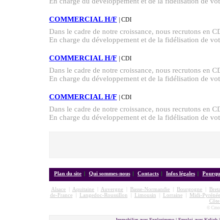
En charge du développement et de la fidélisation de votr
COMMERCIAL H/F
| CDI
Dans le cadre de notre croissance, nous recruton
En charge du développement et de la fidélisation de votr
COMMERCIAL H/F
| CDI
Dans le cadre de notre croissance, nous recruton
En charge du développement et de la fidélisation de votr
COMMERCIAL H/F
| CDI
Dans le cadre de notre croissance, nous recruton
En charge du développement et de la fidélisation de votr
Plan du site
|
Qui sommes-nous
|
Contacts
|
Infos légales
|
Pourquo
Alsace
|
Aquitaine
|
Auvergne
|
Basse-Normandie
|
Bourgogne
|
Bret
de-France
|
Langedoc-Roussillon
|
Limousin
|
Lorraine
|
Midi-Pyrénée
Côte
© Cmon
Immobilier avec Explorimmo | Emploi avec Keljob 