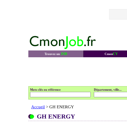
JOB
CV
Trouvez un
Cmon
Mots-clés ou référence
Département, ville...
Accueil
> GH ENERGY
GH ENERGY