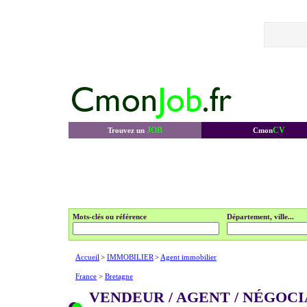
JOB
CV
Trouvez un
Cmon
Mots-clés ou référence
Département, ville...
Accueil
>
IMMOBILIER
>
Agent immobilier
France
>
Bretagne
VENDEUR / AGENT / NÉGOC