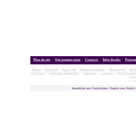
Plan du site
|
Qui sommes-nous
|
Contacts
|
Infos légales
|
Pourquo
Alsace
|
Aquitaine
|
Auvergne
|
Basse-Normandie
|
Bourgogne
|
Bret
de-France
|
Langedoc-Roussillon
|
Limousin
|
Lorraine
|
Midi-Pyrénée
Côte
© Cmon
Immobilier avec Explorimmo | Emploi avec Keljob 