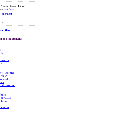
 Agent / Négociateur
r (
annuler
)
 (
annuler
)
rs :
mobilier
n et département :
e
nde
e
rmandie
ne
ne-Ardenne
Comté
rmandie
ance
c-Roussillon
énées
de-Calais
a Loire
arentes