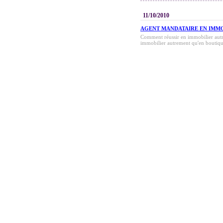
11/10/2010
AGENT MANDATAIRE EN IMM
Comment réussir en immobilier autr
immobilier autrement qu'en boutique 