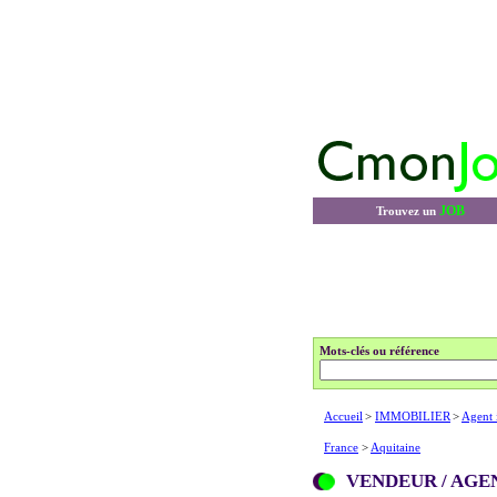
JOB
Trouvez un
Mots-clés ou référence
Accueil
>
IMMOBILIER
>
Agent 
France
>
Aquitaine
VENDEUR / AGE