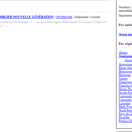
Vendeur /
immobilie
Aquitaine
OBILIER NOUVELLE GÉNÉRATION
|
OPTIMHOME
| Indépendant
| Gironde
ement qu'en boutique ? ... en devenant Agent Mandataire Comment réussir en
Par métie
? ......
Agent im
Par régio
Alsace
Aquitain
Giro
Auvergn
Basse-No
Bourgog
Bretagne
Centre
Champag
Franche-
Haute-No
Île-de-Fr
Languedo
Limousin
Lorraine
Midi-Pyr
Nord-Pas-
Pays de l
Picardie
Poitou-Ch