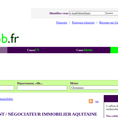
Identifiez-vous
S'inscrire
|
Pourquoi s'inscrire
|
Recruter sur C
CV
Alertes
Cmon
Cmes
Département, ville...
Métier
immobilier
rss
1
offres d
recherche
NT / NÉGOCIATEUR IMMOBILIER AQUITAINE
Vos critè