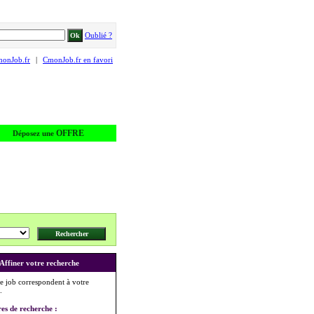
Oublié ?
monJob.fr
|
CmonJob.fr en favori
OFFRE
Déposez une
Affiner votre recherche
e job correspondent à votre
.
res de recherche :