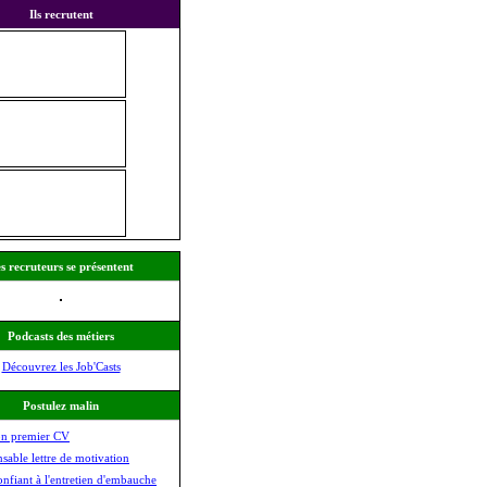
Ils recrutent
s recruteurs se présentent
Podcasts des métiers
Découvrez les Job'Casts
Postulez malin
on premier CV
nsable lettre de motivation
onfiant à l'entretien d'embauche