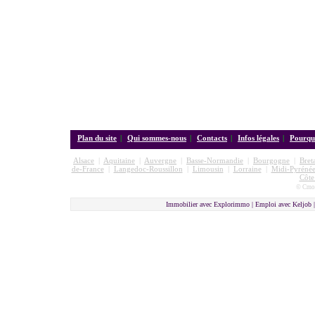
Plan du site
|
Qui sommes-nous
|
Contacts
|
Infos légales
|
Pourquo
Alsace
|
Aquitaine
|
Auvergne
|
Basse-Normandie
|
Bourgogne
|
Bret
de-France
|
Langedoc-Roussillon
|
Limousin
|
Lorraine
|
Midi-Pyrénée
Côte
© Cmon
Immobilier avec Explorimmo | Emploi avec Keljob 