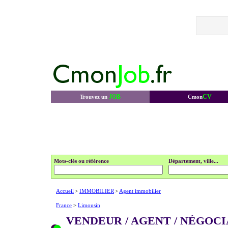
JOB
CV
Trouvez un
Cmon
Mots-clés ou référence
Département, ville...
Accueil
>
IMMOBILIER
>
Agent immobilier
France
>
Limousin
VENDEUR / AGENT / NÉGOC