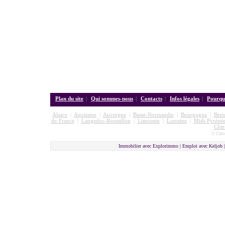
Plan du site
|
Qui sommes-nous
|
Contacts
|
Infos légales
|
Pourquo
Alsace
|
Aquitaine
|
Auvergne
|
Basse-Normandie
|
Bourgogne
|
Bret
de-France
|
Langedoc-Roussillon
|
Limousin
|
Lorraine
|
Midi-Pyrénée
Côte
© Cmon
Immobilier avec Explorimmo | Emploi avec Keljob 