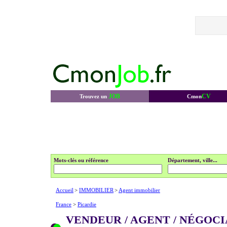
JOB
CV
Trouvez un
Cmon
Mots-clés ou référence
Département, ville...
Accueil
>
IMMOBILIER
>
Agent immobilier
France
>
Picardie
VENDEUR / AGENT / NÉGOC