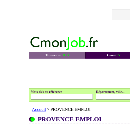
JOB
CV
Trouvez un
Cmon
Mots-clés ou référence
Département, ville...
Accueil
> PROVENCE EMPLOI
PROVENCE EMPLOI