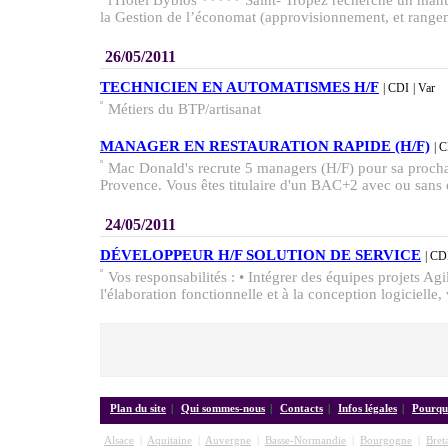
l'Hôtel Byblos ***** Saint- Tropez recherche un manu
la Gestion de l’économat (approvisionnement, et rangeme
26/05/2011
TECHNICIEN EN AUTOMATISMES H/F
| CDI
| Var
Métiers du BTP/artisanat
MANAGER EN RESTAURATION RAPIDE (H/F)
| 
Mac Donald's recrute 5 managers (H/F) pour sa proch
Provence. Vous êtes titulaire d'un BAC+2 avec ou sans 
24/05/2011
DÉVELOPPEUR H/F SOLUTION DE SERVICE
| CD
Vos responsabilités : • Intégrer des équipes projets Agi
l'élaboration fonctionnelle et à la conception logicielle, 
Plan du site
|
Qui sommes-nous
|
Contacts
|
Infos légales
|
Pourquo
Alsace
|
Aquitaine
|
Auvergne
|
Basse-Normandie
|
Bourgogne
|
Bret