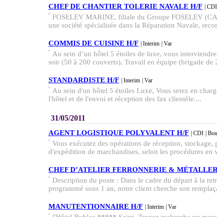
CHEF DE CHANTIER TOLERIE NAVALE H/F
| CDI
FOSELEV MARINE, filiale du Groupe FOSELEV (CA: 1
une société spécialisée dans la Réparation Navale, recon
COMMIS DE CUISINE H/F
| Interim
| Var
Au sein d’un hôtel 5 étoiles de luxe, vous interviendre
soir (50 à 200 couverts), Travail en équipe (brigade de 2
STANDARDISTE H/F
| Interim
| Var
Au sein d'un hôtel 5 étoiles Luxe, Vous serez en char
l'hôtel et de l'envoi et réception des fax clientèle....
31/05/2011
AGENT LOGISTIQUE POLYVALENT H/F
| CDI
| Bo
Vous exécutez des opérations de réception, stockage,
d'expédition de marchandises, selon les procédures en v
CHEF D’ATELIER FERRONNERIE & MÉTALLERI
Description du poste : Dans le cadre du départ à la retr
programmé sous 1 an, notre client cherche son remplaça
MANUTENTIONNAIRE H/F
| Interim
| Var