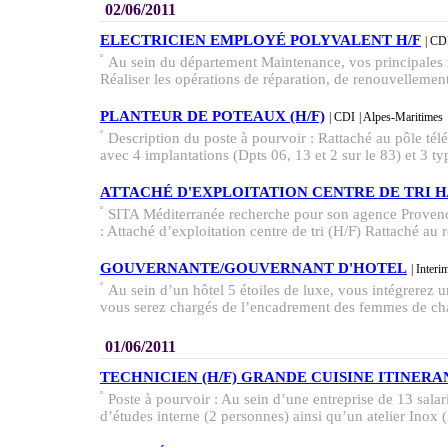
02/06/2011
ELECTRICIEN EMPLOYÉ POLYVALENT H/F
| C
Au sein du département Maintenance, vos principales 
Réaliser les opérations de réparation, de renouvellement
PLANTEUR DE POTEAUX (H/F)
| CDI
| Alpes-Maritimes
Description du poste à pourvoir : Rattaché au pôle té
avec 4 implantations (Dpts 06, 13 et 2 sur le 83) et 3 typ
ATTACHÉ D'EXPLOITATION CENTRE DE TRI H
SITA Méditerranée recherche pour son agence Provenc
: Attaché d’exploitation centre de tri (H/F) Rattaché au 
GOUVERNANTE/GOUVERNANT D'HOTEL
| Interi
Au sein d’un hôtel 5 étoiles de luxe, vous intégrerez 
vous serez chargés de l’encadrement des femmes de ch
01/06/2011
TECHNICIEN (H/F) GRANDE CUISINE ITINERA
Poste à pourvoir : Au sein d’une entreprise de 13 sal
d’études interne (2 personnes) ainsi qu’un atelier Inox (