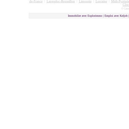
de-France
|
Langedoc-Roussillon
|
Limousin
|
Lorraine
|
Midi-Pyrénée
Côte
© Cmon
Immobilier avec Explorimmo | Emploi avec Keljob 