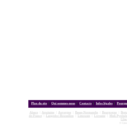
Plan du site
|
Qui sommes-nous
|
Contacts
|
Infos légales
|
Pourquo
Alsace
|
Aquitaine
|
Auvergne
|
Basse-Normandie
|
Bourgogne
|
Bret
de-France
|
Langedoc-Roussillon
|
Limousin
|
Lorraine
|
Midi-Pyrénée
Côte
© Cmon