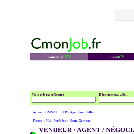
JOB
CV
Trouvez un
Cmon
Mots-clés ou référence
Département, ville...
Accueil
>
IMMOBILIER
>
Agent immobilier
France
>
Midi-Pyrénées
>
Haute-Garonne
VENDEUR / AGENT / NÉGOC