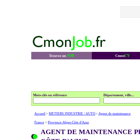
JOB
CV
Trouvez un
Cmon
Mots-clés ou référence
Département, ville...
Accueil
>
METIERS INDUSTRIE / AUTO
>
Agent de maintenance
France
>
Provence-Alpes-Côte d'Azur
AGENT DE MAINTENANCE P