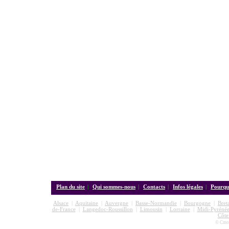
Plan du site
|
Qui sommes-nous
|
Contacts
|
Infos légales
|
Pourquo
Alsace
|
Aquitaine
|
Auvergne
|
Basse-Normandie
|
Bourgogne
|
Bret
de-France
|
Langedoc-Roussillon
|
Limousin
|
Lorraine
|
Midi-Pyrénée
Côte
© Cmon