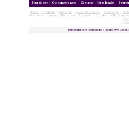
Plan du site
|
Qui sommes-nous
|
Contacts
|
Infos légales
|
Pourquo
Alsace
|
Aquitaine
|
Auvergne
|
Basse-Normandie
|
Bourgogne
|
Bret
de-France
|
Langedoc-Roussillon
|
Limousin
|
Lorraine
|
Midi-Pyrénée
Côte
© Cmon
Immobilier avec Explorimmo | Emploi avec Keljob 