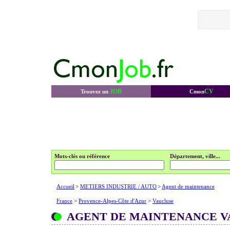
JOB
CV
Trouvez un
Cmon
Mots-clés ou référence
Département, ville...
Accueil
>
METIERS INDUSTRIE / AUTO
>
Agent de maintenance
France
>
Provence-Alpes-Côte d'Azur
>
Vaucluse
AGENT DE MAINTENANCE V