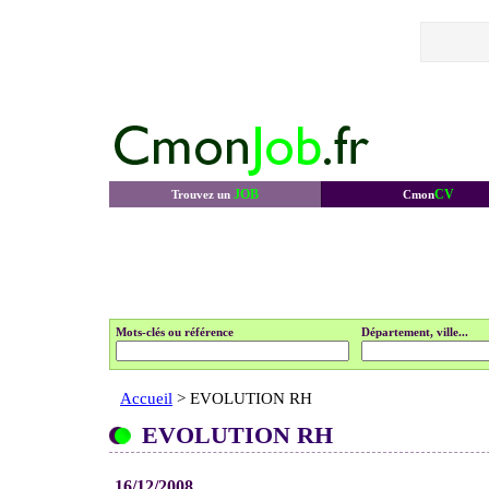
JOB
CV
Trouvez un
Cmon
Mots-clés ou référence
Département, ville...
Accueil
> EVOLUTION RH
EVOLUTION RH
16/12/2008