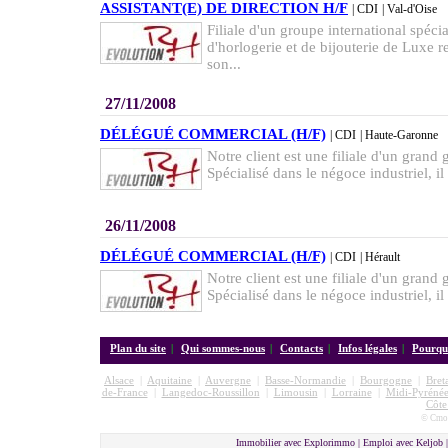
ASSISTANT(E) DE DIRECTION H/F
| CDI
| Val-d'Oise
Filiale d'un groupe international spécia
d'horlogerie et de bijouterie de Luxe 
son...
27/11/2008
DÉLÉGUÉ COMMERCIAL (H/F)
| CDI
| Haute-Garonne
Notre client est une filiale d'un grand 
Spécialisé dans le négoce industriel, il
26/11/2008
DÉLÉGUÉ COMMERCIAL (H/F)
| CDI
| Hérault
Notre client est une filiale d'un grand 
Spécialisé dans le négoce industriel, il
Plan du site
|
Qui sommes-nous
|
Contacts
|
Infos légales
|
Pourquo
Alsace
|
Aquitaine
|
Auvergne
|
Basse-Normandie
|
Bourgogne
|
Bret
de-France
|
Langedoc-Roussillon
|
Limousin
|
Lorraine
|
Midi-Pyrénée
Côte
© Cmon
Immobilier avec Explorimmo | Emploi avec Keljob 