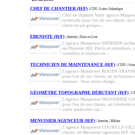
CHEF DE CHANTIER (H/F)
| CDI
| Loire-Atlantique
Chef de chantier Votre agence M
recherche pour l'un de ses clients, un 
client est un groupe...
EBENISTE (H/F)
| Interim
| Eure-et-Loir
L'agence Manpower EPERNON recherche
un Ebeniste H/F. Précis et minutieux, 
contrôlez et réalisez en...
TECHNICIEN DE MAINTENANCE (H/F)
| CDD
| Sei
L'agence Manpower ROUEN TRANSP
pour l'un de ses clients, un technicie
mission : Vous serez chargé...
GÉOMÈTRE TOPOGRAPHE DÉBUTANT (H/F)
| C
L'agence Manpower INGENIERIE C
pour l'un de ses clients, un Géomètr
cadre particulier car...
MENUISIER AGENCEUR (H/F)
| Interim
| Rhône
L'agence Manpower COURS LA VILLE r
clients, un Menuisier agenceur H/F. Vou