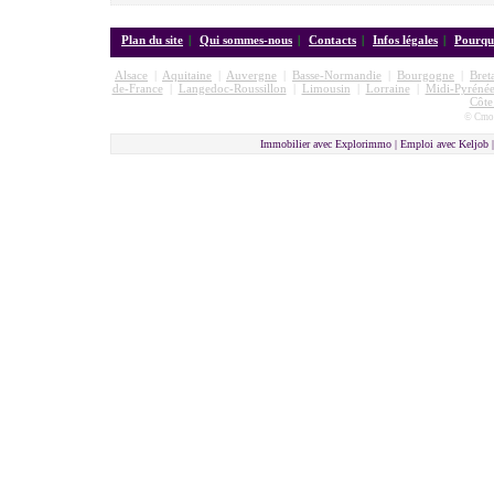
Plan du site
|
Qui sommes-nous
|
Contacts
|
Infos légales
|
Pourquo
Alsace
|
Aquitaine
|
Auvergne
|
Basse-Normandie
|
Bourgogne
|
Bret
de-France
|
Langedoc-Roussillon
|
Limousin
|
Lorraine
|
Midi-Pyrénée
Côte
© Cmon
Immobilier avec Explorimmo | Emploi avec Keljob 