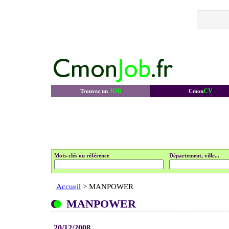
JOB
CV
Trouvez un
Cmon
Mots-clés ou référence
Département, ville...
Accueil
> MANPOWER
MANPOWER
20/12/2008