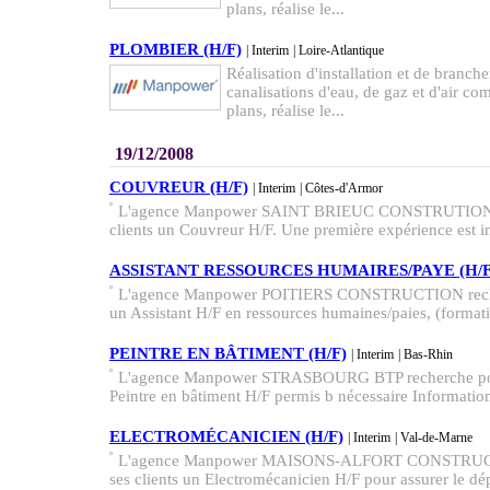
plans, réalise le...
PLOMBIER (H/F)
| Interim
| Loire-Atlantique
Réalisation d'installation et de branch
canalisations d'eau, de gaz et d'air com
plans, réalise le...
19/12/2008
COUVREUR (H/F)
| Interim
| Côtes-d'Armor
L'agence Manpower SAINT BRIEUC CONSTRUTION re
clients un Couvreur H/F. Une première expérience est in
ASSISTANT RESSOURCES HUMAIRES/PAYE (H/F
L'agence Manpower POITIERS CONSTRUCTION recherc
un Assistant H/F en ressources humaines/paies, (formati
PEINTRE EN BÂTIMENT (H/F)
| Interim
| Bas-Rhin
L'agence Manpower STRASBOURG BTP recherche pour 
Peintre en bâtiment H/F permis b nécessaire Information
ELECTROMÉCANICIEN (H/F)
| Interim
| Val-de-Marne
L'agence Manpower MAISONS-ALFORT CONSTRUCTIO
ses clients un Electromécanicien H/F pour assurer le dép