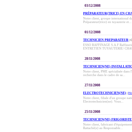
03/12/2008
PRÉPARATEUR(TRICE) EN CH
Notre client, groupe international d
Préparateur(trice) en tuyauterie et...
01/12/2008
TECHNICIEN PREPARATEUR
| 
ESSO RAFFINAGE S.A.F Raffiner
ENTRETIEN TUYAUTERIE/ CHAUDR
28/11/2008
TECHNICIEN(NE) INSTALLAT
Notre client, PME spécialisée dans l'
recherche dans le cadre de sa...
27/11/2008
ELECTROTECHNICIEN(NE)
|
PA
Notre client, filiale d'un groupe na
Electrotechnicien(ne). Vous...
25/11/2008
TECHNICIEN(NE) FRIGORISTE
Notre client, fabricant d'équipements
Rattaché(e) au Responsable...