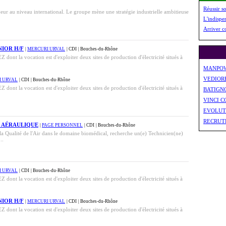
Réussir s
eur au niveau international. Le groupe mène une stratégie industrielle ambitieuse
L'indispe
Arriver c
NIOR H/F
|
MERCURI URVAL
| CDI
| Bouches-du-Rhône
dont la vocation est d'exploiter deux sites de production d'électricité situés à
MANPO
VEDIOR
I URVAL
| CDI
| Bouches-du-Rhône
dont la vocation est d'exploiter deux sites de production d'électricité situés à
BATIGN
VINCI 
EVOLUT
RECRUT
R AÉRAULIQUE
|
PAGE PERSONNEL
| CDI
| Bouches-du-Rhône
 la Qualité de l'Air dans le domaine biomédical, recherche un(e) Technicien(ne)
..
I URVAL
| CDI
| Bouches-du-Rhône
dont la vocation est d'exploiter deux sites de production d'électricité situés à
NIOR H/F
|
MERCURI URVAL
| CDI
| Bouches-du-Rhône
dont la vocation est d'exploiter deux sites de production d'électricité situés à