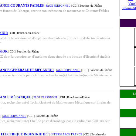
Vauc
NANCE COURANTS FAIBLES
|
PAGE PERSONNEL
| CDI
| Bouches-du-Rhône
Rhône-Al
ders franais de l'énergie, recrute son technicien de maintenance Courants Faibles.
NIOR
| CDI
| Bouches-du-Rhône
dont la vocation est d'exploiter deux sites de production d'électricité situés à
.
NIOR
| CDI
| Bouches-du-Rhône
dont la vocation est d'exploiter deux sites de production d'électricité situés à
.
NANCE GÉNÉRALE ET MÉCANIQU
|
PAGE PERSONNEL
| CDI
| Bouches-du-Rhône
dans le secteur de la pétrochimie, recherche un(e) Technicien(ne) de Maintenance
Le
NANCE MÉCANIQUE
|
PAGE PERSONNEL
| CDI
| Bouches-du-Rhône
ublics, recherche un(e) Technicien(ne) de Maintenance Mécanique sur Engins de
.
|
PAGE PERSONNEL
| CDI
| Bouches-du-Rhône
blics, recherche un(e) Chef de poste d'enrobage dans le cadre d'un CDI. Au sein
ELECTRIQUE INDUSTRIE H/F
|
INTERSEARCH FRANCE
| CDI
| Bouches-du-