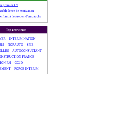
on premier CV
nsable lettre de motivation
onfiant à l'entretien d'embauche
Top recruteurs
WER
INTERIM NATION
BIS
NORAUTO
SPIE
OLLES
AUTOCONSULTANT
CONSTRUCTION FRANCE
ION RH
CCLD
EMENT
FORCE INTERIM