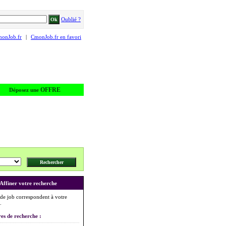
Oublié ?
monJob.fr
|
CmonJob.fr en favori
OFFRE
Déposez une
Affiner votre recherche
 de job correspondent à votre
.
res de recherche :