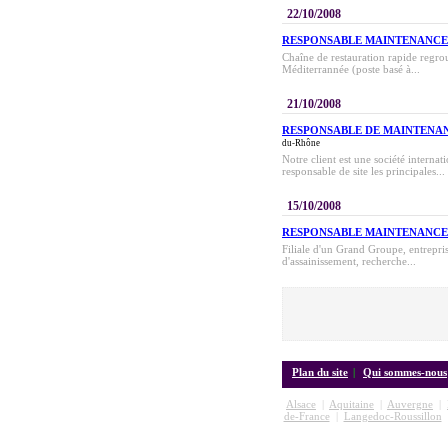
22/10/2008
RESPONSABLE MAINTENANCE
Chaîne de restauration rapide regro
Méditerrannée (poste basé à...
21/10/2008
RESPONSABLE DE MAINTENAN
du-Rhône
Notre client est une société internat
responsable de site les principales...
15/10/2008
RESPONSABLE MAINTENANCE 
Filiale d'un Grand Groupe, entreprise
d'assainissement, recherche...
Plan du site
|
Qui sommes-nous
Alsace
|
Aquitaine
|
Auvergne
|
de-France
|
Langedoc-Roussillon