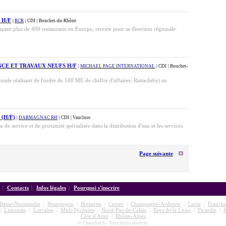
 H/F
|
RCR
| CDI
| Bouches-du-Rhône
upant plus de 400 restaurants en Europe, recrute pour sa direction régionale
CE ET TRAVAUX NEUFS H/F
|
MICHAEL PAGE INTERNATIONAL
| CDI
| Bouches-
ionale réalisant de l'ordre de 100 ME de chiffre d'affaires. Rattaché(e) au
(H/F)
|
DARMAGNAC RH
| CDI
| Vaucluse
 de service et de proximité spécialisée dans la distribution d'eau et les services
Page suivante
|
Contacts
|
Infos légales
|
Pourquoi s'inscrire
Basse-Normandie
|
Bourgogne
|
Bretagne
|
Centre
|
Champagne-Ardenne
|
Corse
|
Franch
|
Limousin
|
Lorraine
|
Midi-Pyrénées
|
Nord-Pas-de-Calais
|
Pays de la Loire
|
Picardie
|
P
Côte d'Azur
|
Rhône-Alpes
© CmonJob.fr - Tous droits réservés