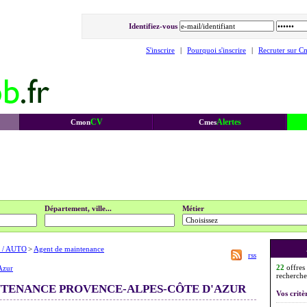
Identifiez-vous
S'inscrire
|
Pourquoi s'inscrire
|
Recruter sur C
CV
Alertes
Cmon
Cmes
Département, ville...
Métier
 / AUTO
>
Agent de maintenance
rss
22
offres
Azur
recherche
NTENANCE PROVENCE-ALPES-CÔTE D'AZUR
Vos critè