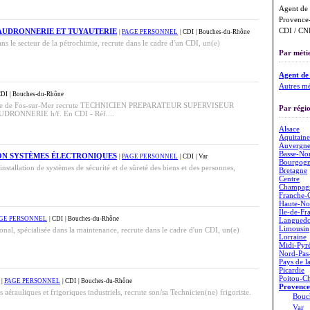
Agent de 
Provence-
CDI / CNE
AUDRONNERIE ET TUYAUTERIE
|
PAGE PERSONNEL
| CDI
| Bouches-du-Rhône
ans le secteur de la pétrochimie, recrute dans le cadre d'un CDI, un(e)
Par métie
Agent de
Autres mé
CDI
| Bouches-du-Rhône
ie de Fos-sur-Mer recrute TECHNICIEN PREPARATEUR SUPERVISEUR
Par régio
ONNERIE h/f. En CDI - Réf....
Alsace
Aquitaine
Auvergn
Basse-No
ION SYSTÈMES ÉLECTRONIQUES
|
PAGE PERSONNEL
| CDI
| Var
Bourgog
installation de systèmes de sécurité et de sûreté des biens et des personnes,
Bretagne
Centre
Champag
Franche-
Haute-No
Île-de-Fr
GE PERSONNEL
| CDI
| Bouches-du-Rhône
Languedo
Limousin
tional, spécialisée dans la maintenance, recrute dans le cadre d'un CDI, un(e)
Lorraine
Midi-Pyr
Nord-Pas-
Pays de l
Picardie
Poitou-Ch
|
PAGE PERSONNEL
| CDI
| Bouches-du-Rhône
Provence
 aérauliques et frigoriques industriels, recrute son/sa Technicien(ne) frigoriste.
Bouc
Var