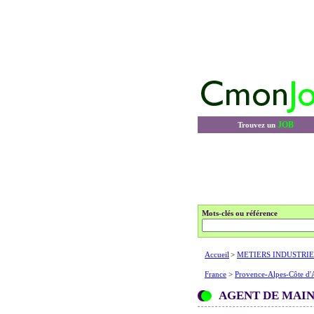
JOB
Trouvez un
Mots-clés ou référence
Accueil
>
METIERS INDUSTRIE
France
>
Provence-Alpes-Côte d'
AGENT DE MAI