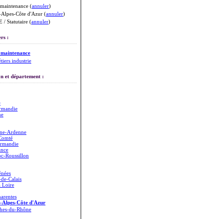
maintenance (
annuler
)
Alpes-Côte d'Azur (
annuler
)
 / Statutaire (
annuler
)
rs :
 maintenance
tiers industrie
n et département :
e
rmandie
ne
ne-Ardenne
Comté
rmandie
ance
c-Roussillon
énées
de-Calais
a Loire
arentes
-Alpes-Côte d'Azur
hes-du-Rhône