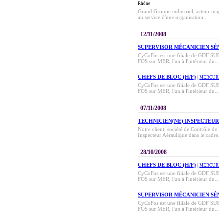
Rhône
Grand Groupe industriel, acteur maj
au service d'une organisation...
12/11/2008
SUPERVISOR MÉCANICIEN SÉ
CyCoFos est une filiale de GDF SUEZ 
FOS sur MER, l'un à l'intérieur du...
CHEFS DE BLOC (H/F)
|
MERCUR
CyCoFos est une filiale de GDF SUEZ 
FOS sur MER, l'un à l'intérieur du...
07/11/2008
TECHNICIEN(NE) INSPECTEU
Notre client, société de Contrôle de
Inspecteur Aéraulique dans le cadre.
28/10/2008
CHEFS DE BLOC (H/F)
|
MERCUR
CyCoFos est une filiale de GDF SUEZ 
FOS sur MER, l'un à l'intérieur du...
SUPERVISOR MÉCANICIEN SÉ
CyCoFos est une filiale de GDF SUEZ 
FOS sur MER, l'un à l'intérieur du...