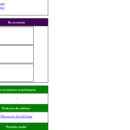
luse
pes
Ils recrutent
s recruteurs se présentent
Podcasts des métiers
Découvrez les Job'Casts
Postulez malin