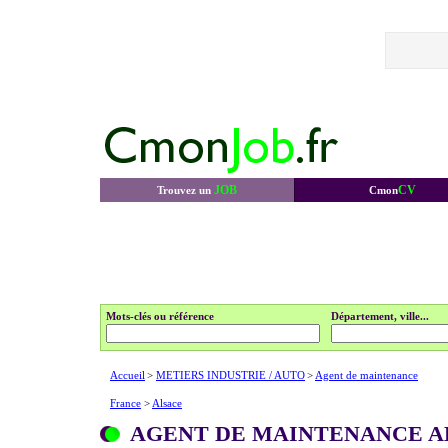
JOB
CV
Trouvez un
Cmon
Mots-clés ou référence
Département, ville...
Accueil
>
METIERS INDUSTRIE / AUTO
>
Agent de maintenance
France
>
Alsace
AGENT DE MAINTENANCE A