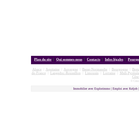
Plan du site
|
Qui sommes-nous
|
Contacts
|
Infos légales
|
Pourquo
Alsace
|
Aquitaine
|
Auvergne
|
Basse-Normandie
|
Bourgogne
|
Bret
de-France
|
Langedoc-Roussillon
|
Limousin
|
Lorraine
|
Midi-Pyrénée
Côte
© Cmon
Immobilier avec Explorimmo | Emploi avec Keljob 