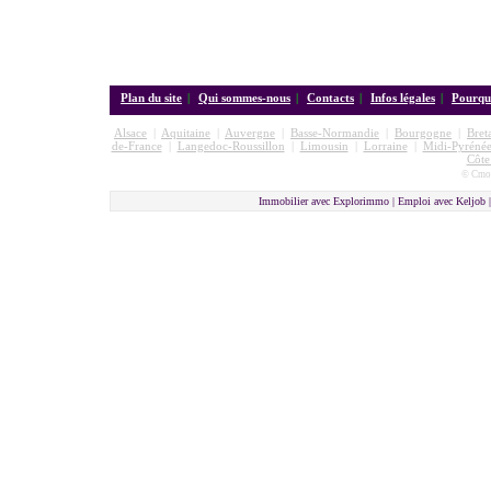
Plan du site
|
Qui sommes-nous
|
Contacts
|
Infos légales
|
Pourquo
Alsace
|
Aquitaine
|
Auvergne
|
Basse-Normandie
|
Bourgogne
|
Bret
de-France
|
Langedoc-Roussillon
|
Limousin
|
Lorraine
|
Midi-Pyrénée
Côte
© Cmon
Immobilier avec Explorimmo | Emploi avec Keljob 