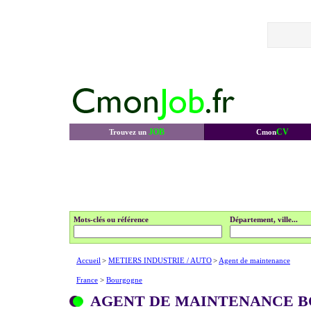
JOB
CV
Trouvez un
Cmon
Mots-clés ou référence
Département, ville...
Accueil
>
METIERS INDUSTRIE / AUTO
>
Agent de maintenance
France
>
Bourgogne
AGENT DE MAINTENANCE 