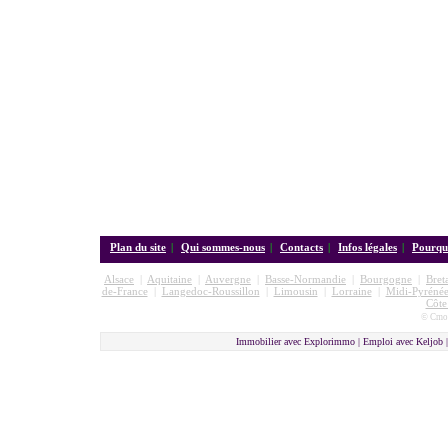
Plan du site
|
Qui sommes-nous
|
Contacts
|
Infos légales
|
Pourquo
Alsace
|
Aquitaine
|
Auvergne
|
Basse-Normandie
|
Bourgogne
|
Bret
de-France
|
Langedoc-Roussillon
|
Limousin
|
Lorraine
|
Midi-Pyrénée
Côte
© Cmon
Immobilier avec Explorimmo | Emploi avec Keljob 