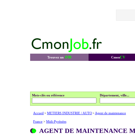
JOB
CV
Trouvez un
Cmon
Mots-clés ou référence
Département, ville...
Accueil
>
METIERS INDUSTRIE / AUTO
>
Agent de maintenance
France
>
Midi-Pyrénées
AGENT DE MAINTENANCE M