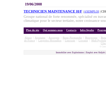
19/06/2008
TECHNICIEN MAINTENANCE H/F
|
AXEMPLOI
| CDI
Groupe national de forte renommée, spécialisé en trav
climatique pour le secteur tertiaire, notre croissance so
Plan du site
|
Qui sommes-nous
|
Contacts
|
Infos légales
|
Pourquo
Alsace
|
Aquitaine
|
Auvergne
|
Basse-Normandie
|
Bourgogne
|
Bret
de-France
|
Langedoc-Roussillon
|
Limousin
|
Lorraine
|
Midi-Pyrénée
Côte
© Cmon
Immobilier avec Explorimmo | Emploi avec Keljob 