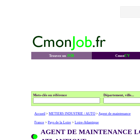
JOB
CV
Trouvez un
Cmon
Mots-clés ou référence
Département, ville...
Accueil
>
METIERS INDUSTRIE / AUTO
>
Agent de maintenance
France
>
Pays de la Loire
>
Loire-Atlantique
AGENT DE MAINTENANCE L