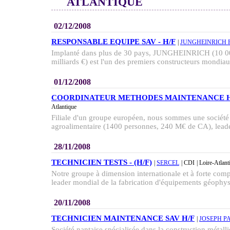
ATLANTIQUE
02/12/2008
RESPONSABLE EQUIPE SAV - H/F
|
JUNGHEINRICH 
Implanté dans plus de 30 pays, JUNGHEINRICH (10 00
milliards €) est l'un des premiers constructeurs mondiau
01/12/2008
COORDINATEUR METHODES MAINTENANCE H
Atlantique
Filiale d'un groupe européen, nous sommes une société 
agroalimentaire (1400 personnes, 240 M€ de CA), leader
28/11/2008
TECHNICIEN TESTS - (H/F)
|
SERCEL
| CDI
| Loire-Atlant
Notre groupe à dimension internationale et à forte com
leader mondial de la fabrication d'équipements géophysi
20/11/2008
TECHNICIEN MAINTENANCE SAV H/F
|
JOSEPH P
Société nantaise spécialisée dans la construction métall