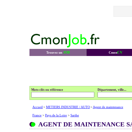
JOB
CV
Trouvez un
Cmon
Mots-clés ou référence
Département, ville...
Accueil
>
METIERS INDUSTRIE / AUTO
>
Agent de maintenance
France
>
Pays de la Loire
>
Sarthe
AGENT DE MAINTENANCE S