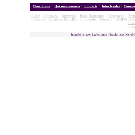
Plan du site
|
Qui sommes-nous
|
Contacts
|
Infos légales
|
Pourquo
Alsace
|
Aquitaine
|
Auvergne
|
Basse-Normandie
|
Bourgogne
|
Bret
de-France
|
Langedoc-Roussillon
|
Limousin
|
Lorraine
|
Midi-Pyrénée
Côte
© Cmon
Immobilier avec Explorimmo | Emploi avec Keljob 