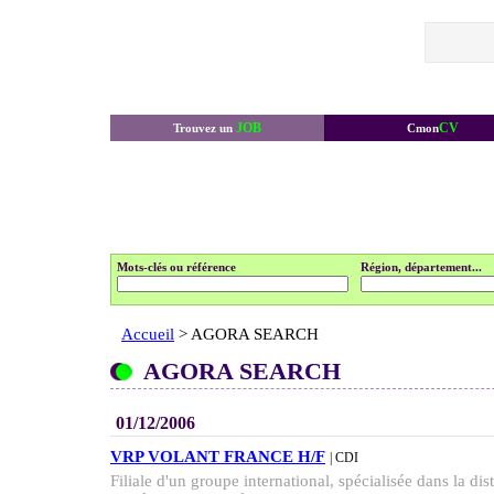
JOB
CV
Trouvez un
Cmon
Mots-clés ou référence
Région, département...
Accueil
> AGORA SEARCH
AGORA SEARCH
01/12/2006
VRP VOLANT FRANCE H/F
| CDI
Filiale d'un groupe international, spécialisée dans la dis