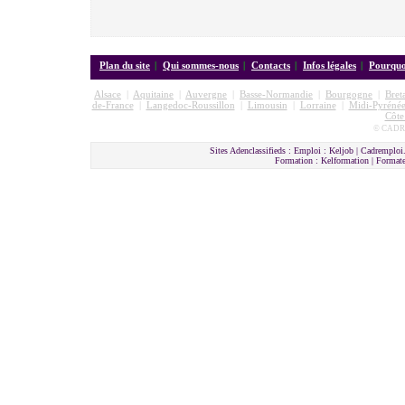
Plan du site
|
Qui sommes-nous
|
Contacts
|
Infos légales
|
Pourquoi
Alsace
|
Aquitaine
|
Auvergne
|
Basse-Normandie
|
Bourgogne
|
Bret
de-France
|
Langedoc-Roussillon
|
Limousin
|
Lorraine
|
Midi-Pyrénée
Côte
© CADRE
Sites Adenclassifieds : Emploi : Keljob | Cadremploi.
Formation : Kelformation | Format