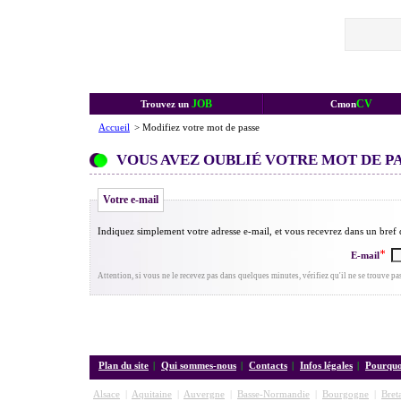
JOB
CV
Trouvez un
Cmon
Accueil
> Modifiez votre mot de passe
VOUS AVEZ OUBLIÉ VOTRE MOT DE PA
Votre e-mail
Indiquez simplement votre adresse e-mail, et vous recevrez dans un bref
E-mail
Attention, si vous ne le recevez pas dans quelques minutes, vérifiez qu'il ne se trouve pa
Plan du site
|
Qui sommes-nous
|
Contacts
|
Infos légales
|
Pourquoi
Alsace
|
Aquitaine
|
Auvergne
|
Basse-Normandie
|
Bourgogne
|
Bret