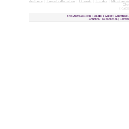
de-France
|
Langedoc-Roussillon
|
Limousin
|
Lorraine
|
Midi-Pyrénée
Côte
© CADRE
Sites Adenclassifieds : Emploi : Keljob | Cadremploi.
Formation : Kelformation | Format