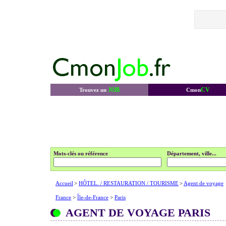
JOB
CV
Trouvez un
Cmon
Mots-clés ou référence
Département, ville...
Accueil
>
HÔTEL. / RESTAURATION / TOURISME
>
Agent de voyage
France
>
Île-de-France
>
Paris
AGENT DE VOYAGE PARIS