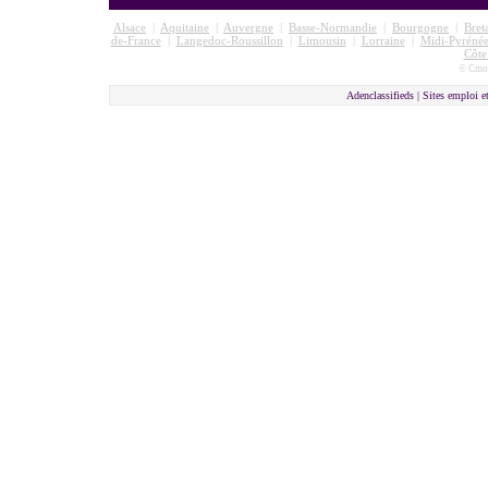
Alsace
|
Aquitaine
|
Auvergne
|
Basse-Normandie
|
Bourgogne
|
Bret
de-France
|
Langedoc-Roussillon
|
Limousin
|
Lorraine
|
Midi-Pyrénée
Côte
© Cmon
Adenclassifieds |
Sites emploi e