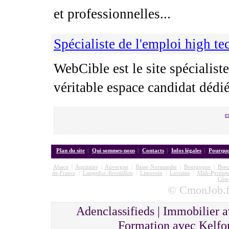
et professionnelles...
Spécialiste de l'emploi high te
WebCible est le site spécialist
véritable espace candidat dédié
Plan du site
|
Qui sommes-nous
|
Contacts
|
Infos légales
|
Pourquoi
Alsace
|
Aquitaine
|
Auvergne
|
Basse-Normandie
|
Bourgogne
|
Bret
de-France
|
Langedoc-Roussillon
|
Limousin
|
Lorraine
|
Midi-Pyrénée
Côte
© CmonJob.fr
Adenclassifieds | Immobilier 
Formation avec Kelfo