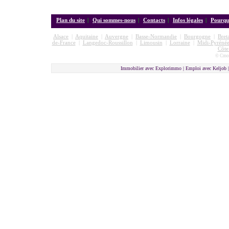
Plan du site
|
Qui sommes-nous
|
Contacts
|
Infos légales
|
Pourquo
Alsace
|
Aquitaine
|
Auvergne
|
Basse-Normandie
|
Bourgogne
|
Bret
de-France
|
Langedoc-Roussillon
|
Limousin
|
Lorraine
|
Midi-Pyrénée
Côte
© Cmon
Immobilier avec Explorimmo | Emploi avec Keljob 