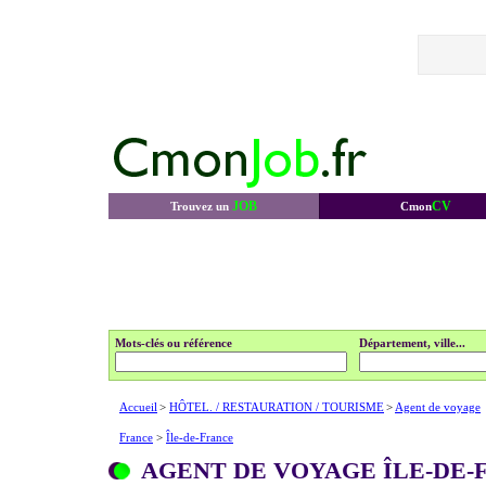
JOB
CV
Trouvez un
Cmon
Mots-clés ou référence
Département, ville...
Accueil
>
HÔTEL. / RESTAURATION / TOURISME
>
Agent de voyage
France
>
Île-de-France
AGENT DE VOYAGE ÎLE-DE-