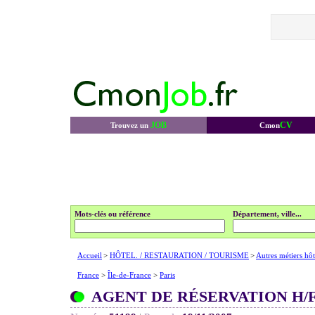
JOB
CV
Trouvez un
Cmon
Mots-clés ou référence
Département, ville...
Accueil
>
HÔTEL. / RESTAURATION / TOURISME
>
Autres métiers hôt
France
>
Île-de-France
>
Paris
AGENT DE RÉSERVATION H/