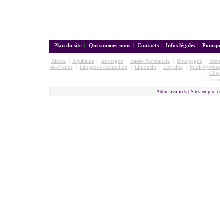
Plan du site
|
Qui sommes-nous
|
Contacts
|
Infos légales
|
Pourquo
Alsace
|
Aquitaine
|
Auvergne
|
Basse-Normandie
|
Bourgogne
|
Bret
de-France
|
Langedoc-Roussillon
|
Limousin
|
Lorraine
|
Midi-Pyrénée
Côte
© Cmon
Adenclassifieds |
Sites emploi e