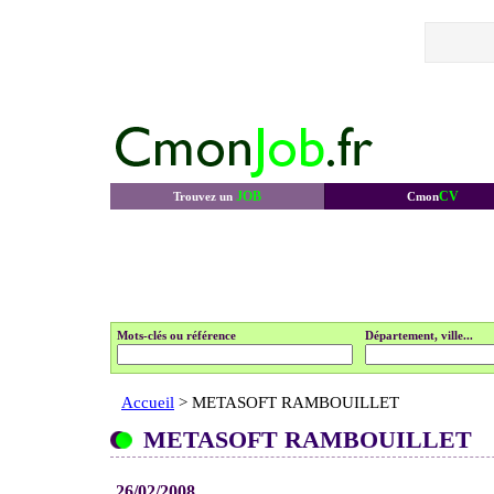
JOB
CV
Trouvez un
Cmon
Mots-clés ou référence
Département, ville...
Accueil
> METASOFT RAMBOUILLET
METASOFT RAMBOUILLET
26/02/2008