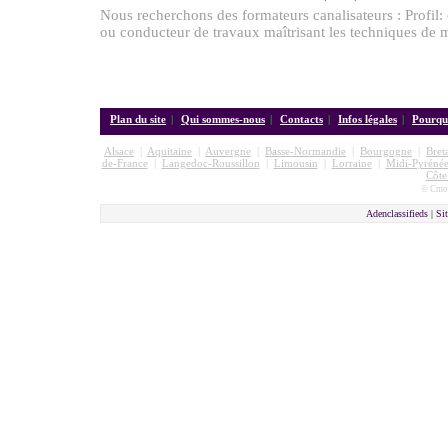
Nous recherchons des formateurs canalisateurs : Profil:
ou conducteur de travaux maîtrisant les techniques de m
Plan du site
|
Qui sommes-nous
|
Contacts
|
Infos légales
|
Pourquo
Alsace
|
Aquitaine
|
Auvergne
|
Basse-Normandie
|
Bourgogne
|
Bret
de-France
|
Langedoc-Roussillon
|
Limousin
|
Lorraine
|
Midi-Pyrénée
Côte
© Cmon
Adenclassifieds |
Sit