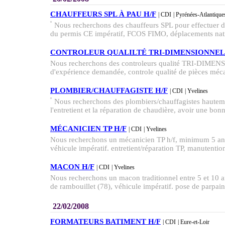
CHAUFFEURS SPL À PAU H/F
| CDI
| Pyrénées-Atlantique
Nous recherchons des chauffeurs SPL pour effectuer d
du permis CE impératif, FCOS FIMO, déplacements nati
CONTROLEUR QUALILTÉ TRI-DIMENSIONNEL 
Nous recherchons des controleurs qualité TRI-DIME
d'expérience demandée, controle qualité de pièces méca
PLOMBIER/CHAUFFAGISTE H/F
| CDI
| Yvelines
Nous recherchons des plombiers/chauffagistes hauteme
l'entretient et la réparation de chaudière, avoir une bonn
MÉCANICIEN TP H/F
| CDI
| Yvelines
Nous recherchons un mécanicien TP h/f, minimum 5 an
véhicule impératif. entretient/réparation TP, manutentio
MACON H/F
| CDI
| Yvelines
Nous recherchons un macon traditionnel entre 5 et 10 a
de rambouillet (78), véhicule impératif. pose de parpaing
22/02/2008
FORMATEURS BATIMENT H/F
| CDI
| Eure-et-Loir