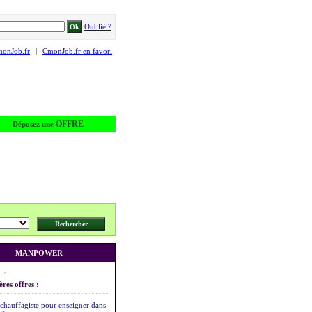
Oublié ?
monJob.fr
|
CmonJob.fr en favori
OFFRE
Déposez une
MANPOWER
ères offres :
chauffagiste pour enseigner dans