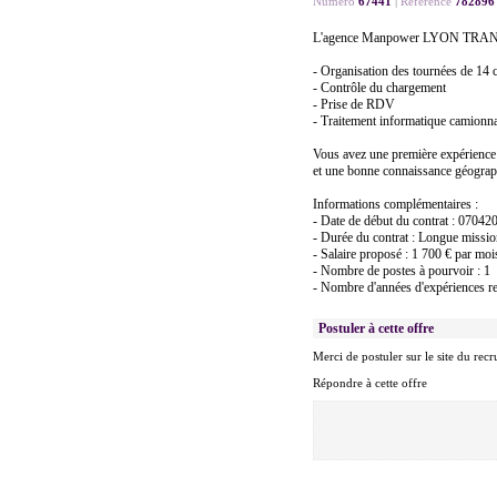
Numéro
67441
|
Référence
782896
L'agence Manpower LYON TRANSPOR
- Organisation des tournées de 14 
- Contrôle du chargement
- Prise de RDV
- Traitement informatique camionn
Vous avez une première expérience 
et une bonne connaissance géograp
Informations complémentaires :
- Date de début du contrat : 07042
- Durée du contrat : Longue missi
- Salaire proposé : 1 700 € par moi
- Nombre de postes à pourvoir : 1
- Nombre d'années d'expériences re
Postuler à cette offre
Merci de postuler sur le site du recr
Répondre à cette offre