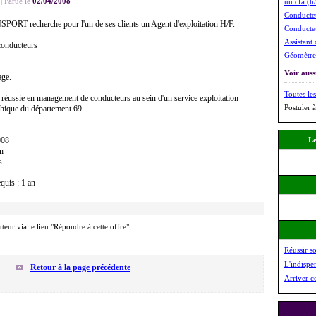
|
Parue le
02/04/2008
un cfa (h/
Conducteu
T recherche pour l'un de ses clients un Agent d'exploitation H/F.
Conducteu
Assistant 
conducteurs
Géomètre 
Voir aussi
age.
Toutes les
réussie en management de conducteurs au sein d'un service exploitation
Postuler à
hique du département 69.
008
Le
on
s
quis : 1 an
uteur via le lien "Répondre à cette offre".
Réussir s
L'indispe
Retour à la page précédente
Arriver c