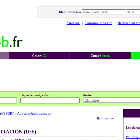
Identifiez-vous
S'inscrire
|
Pourquoi s'inscrire
|
Recruter sur C
CV
Alertes
Cmon
Cmes
Département, ville...
Métier
ANSPORT
>
Autres métiers transport
Imprimer
Les derni
TATION (H/F)
Plombier 