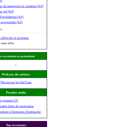
f)
r de transports en commun (h/f)
r spl (h/f)
d'expéditions (h/f)
topographe (h/f)
 :
 offres de ce recruteur
 cette offre
s recruteurs se présentent
Podcasts des métiers
Découvrez les Job'Casts
Postulez malin
on premier CV
nsable lettre de motivation
onfiant à l'entretien d'embauche
Top recruteurs