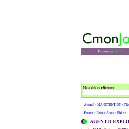
JOB
Trouvez un
Mots-clés ou référence
Accueil
>
MANUTENTION / TR
France
>
Rhône-Alpes
>
Rhône
AGENT D'EXPLOI