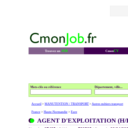
JOB
CV
Trouvez un
Cmon
Mots-clés ou référence
Département, ville...
Accueil
>
MANUTENTION / TRANSPORT
>
Autres métiers transport
France
>
Haute-Normandie
>
Eure
AGENT D'EXPLOITATION (H/