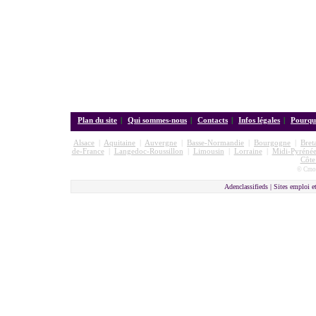
Plan du site
|
Qui sommes-nous
|
Contacts
|
Infos légales
|
Pourquo
Alsace
|
Aquitaine
|
Auvergne
|
Basse-Normandie
|
Bourgogne
|
Bret
de-France
|
Langedoc-Roussillon
|
Limousin
|
Lorraine
|
Midi-Pyrénée
Côte
© Cmon
Adenclassifieds |
Sites emploi e