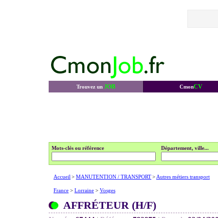
JOB
CV
Trouvez un
Cmon
Mots-clés ou référence
Département, ville...
Accueil
>
MANUTENTION / TRANSPORT
>
Autres métiers transport
France
>
Lorraine
>
Vosges
AFFRÉTEUR (H/F)