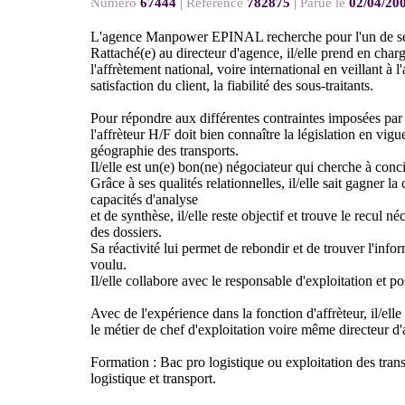
Numéro
67444
|
Référence
782875
|
Parue le
02/04/20
L'agence Manpower EPINAL recherche pour l'un de ses 
Rattaché(e) au directeur d'agence, il/elle prend en cha
l'affrètement national, voire international en veillant à l'
satisfaction du client, la fiabilité des sous-traitants.
Pour répondre aux différentes contraintes imposées par 
l'affrèteur H/F doit bien connaître la législation en vigu
géographie des transports.
Il/elle est un(e) bon(ne) négociateur qui cherche à concil
Grâce à ses qualités relationnelles, il/elle sait gagner la
capacités d'analyse
et de synthèse, il/elle reste objectif et trouve le recul n
des dossiers.
Sa réactivité lui permet de rebondir et de trouver l'inf
voulu.
Il/elle collabore avec le responsable d'exploitation et p
Avec de l'expérience dans la fonction d'affrèteur, il/elle
le métier de chef d'exploitation voire même directeur d
Formation : Bac pro logistique ou exploitation des tra
logistique et transport.