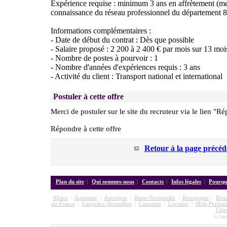
Expérience requise : minimum 3 ans en affrètement (me
connaissance du réseau professionnel du département 8
Informations complémentaires :
- Date de début du contrat : Dès que possible
- Salaire proposé : 2 200 à 2 400 € par mois sur 13 moi
- Nombre de postes à pourvoir : 1
- Nombre d'années d'expériences requis : 3 ans
- Activité du client : Transport national et international
Postuler à cette offre
Merci de postuler sur le site du recruteur via le lien "Ré
Répondre à cette offre
Retour à la page précéd
Plan du site
|
Qui sommes-nous
|
Contacts
|
Infos légales
|
Pourquo
Alsace
|
Aquitaine
|
Auvergne
|
Basse-Normandie
|
Bourgogne
|
Bret
de-France
|
Langedoc-Roussillon
|
Limousin
|
Lorraine
|
Midi-Pyrénée
Côte
© Cmon