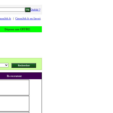
Oublié ?
monJob.fr
|
CmonJob.fr en favori
OFFRE
Déposez une
Ils recrutent