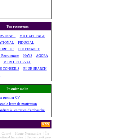
Top recruteurs
ERSONNEL
MICHAEL PAGE
ATIONAL
FIDUCIAL
DRE TIC
FED FINANCE
& Recrutement
HAYS
AGORA
MERCURI URVAL
S CONSEILS
BLUE SEARCH
L
Postulez malin
on premier CV
nsable lettre de motivation
onfiant à l'entretien d'embauche
e-Comté
|
Haute-Normandie
|
Île-
oitou-Charentes
|
Provence-Alpes-