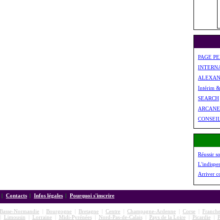
PAGE P
INTERN
ALEXAN
Intérim 
SEARCH
ARCANE
CONSEI
Réussir s
L'indispe
Arriver c
|
Contacts
|
Infos légales
|
Pourquoi s'inscrire
Basse-Normandie
|
Bourgogne
|
Bretagne
|
Centre
|
Champagne-Ardenne
|
Corse
|
Franch
|
Limousin
|
Lorraine
|
Midi-Pyrénées
|
Nord-Pas-de-Calais
|
Pays de la Loire
|
Picardie
|
P