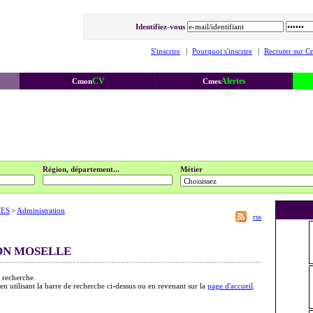
Identifiez-vous
S'inscrire
|
Pourquoi s'inscrire
|
Recruter sur C
CV
Alertes
Cmon
Cmes
Région, département...
Métier
UES
>
Administration
rss
ON MOSELLE
 recherche.
 en utilisant la barre de recherche ci-dessus ou en revenant sur la
page d'accueil
.