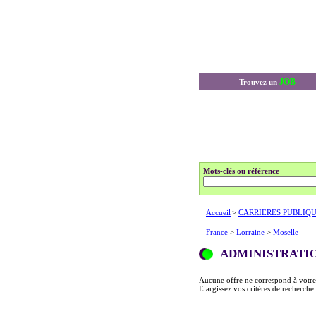
JOB
Trouvez un
Mots-clés ou référence
Accueil
>
CARRIERES PUBLIQ
France
>
Lorraine
>
Moselle
ADMINISTRATI
Aucune offre ne correspond à votre
Elargissez vos critères de recherche