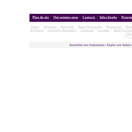
Plan du site
|
Qui sommes-nous
|
Contacts
|
Infos légales
|
Pourquo
Alsace
|
Aquitaine
|
Auvergne
|
Basse-Normandie
|
Bourgogne
|
Bret
de-France
|
Langedoc-Roussillon
|
Limousin
|
Lorraine
|
Midi-Pyrénée
Côte
© Cmon
Immobilier avec Explorimmo | Emploi avec Keljob 