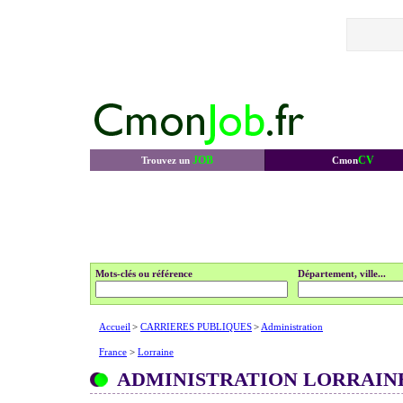
JOB
CV
Trouvez un
Cmon
Mots-clés ou référence
Département, ville...
Accueil
>
CARRIERES PUBLIQUES
>
Administration
France
>
Lorraine
ADMINISTRATION LORRAIN