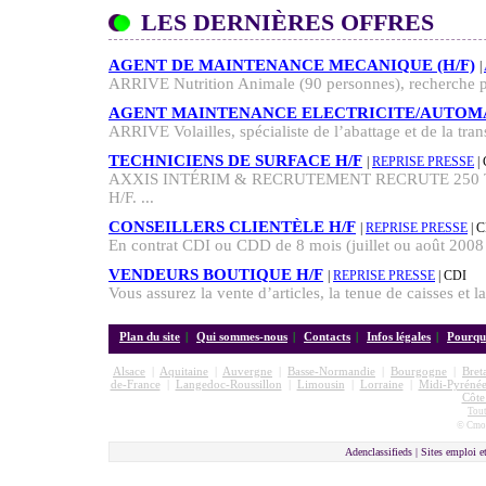
LES DERNIÈRES OFFRES
AGENT DE MAINTENANCE MECANIQUE (H/F)
|
ARRIVE Nutrition Animale (90 personnes), recherche pou
AGENT MAINTENANCE ELECTRICITE/AUTOMAT
ARRIVE Volailles, spécialiste de l’abattage et de la tran
TECHNICIENS DE SURFACE H/F
|
REPRISE PRESSE
|
AXXIS INTÉRIM & RECRUTEMENT RECRUTE 250 
H/F. ...
CONSEILLERS CLIENTÈLE H/F
|
REPRISE PRESSE
| 
En contrat CDI ou CDD de 8 mois (juillet ou août 2008 
VENDEURS BOUTIQUE H/F
|
REPRISE PRESSE
| CDI
Vous assurez la vente d’articles, la tenue de caisses et la
Plan du site
|
Qui sommes-nous
|
Contacts
|
Infos légales
|
Pourquo
Alsace
|
Aquitaine
|
Auvergne
|
Basse-Normandie
|
Bourgogne
|
Bret
de-France
|
Langedoc-Roussillon
|
Limousin
|
Lorraine
|
Midi-Pyrénée
Côte
Tout
© Cmon
Adenclassifieds |
Sites emploi e