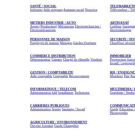
SANTÉ / SOCIAL
TELEMARKETI
Infirmier
Aide soignant
Assistant social
Nourrice
Télévendeur / Té
METIERS INDUSTRIE / AUTO
ARTISANAT
Agent (Production)
Mécanicien
Electrotechnicien /
Coiffeur
Garagist
Electromécanicien
électroménager
PERSONNEL DE MAISON
SECURITE / H
Employés de maison
Ménages
Gardes d'enfants
Chauffeur sécurit
COMMERCE DISTRIBUTION
IMMOBILIER
Démonstrateur
Caissier
Chargé de clientèle
Vendeur
Prospecteur fonci
locatif / coproprié
GESTION / COMPTABILITE
RH / ENSEIGNE
Aide comptable
Comptable
Recouvrement
Moniteur
Paie
Ass
INFORMATIQUE / TELECOM
MULTIMEDIA /
Administration bdd
Installateur
Technicien
Graphiste / Studio
CARRIERES PUBLIQUES
COMMUNICATIO
Administration
Armée
Sanitaire / Social
Guide
Éducateur s
Photographe
AGRICULTURE / ENVIRONNEMENT
Ouvrier forestier
Garde Champêtre