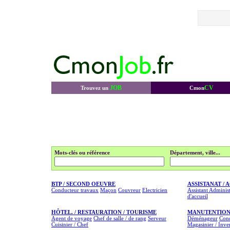
JOB
CV
Trouvez un
Cmon
Mots-clés ou référence
Département, ville...
BTP / SECOND OEUVRE
ASSISTANAT / 
Conducteur travaux
Maçon
Couvreur
Electricien
Assistant Administ
d'accueil
HÔTEL. / RESTAURATION / TOURISME
MANUTENTION
Agent de voyage
Chef de salle / de rang
Serveur
Déménageur
Cond
Cuisinier / Chef
Magasinier / Inve