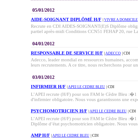
05/01/2012
AIDE-SOIGNANT DIPLÔMÉ H/F
|
VIVRE A DOMICILE
Recrute en CDI AIDES-SOIGNANT(E)S Diplôme obligat
partiel après-midi Conditions CCN51 FEHAP 20, rue Lal
04/01/2012
RESPONSABLE DE SERVICE H/F
|
ADECCO
| CDI
Adecco, leader mondial en ressources humaines, accom
leurs recrutements. A ce titre, nous recherchons pour une
03/01/2012
INFIRMIER H/F
|
APEI LE CEDRE BLEU
| CDI
L’APEI recrute (H/F) pour son FAM le Cèdre Bleu :�1
d'infirmier obligatoire. Nous vous garantissons une expe
PSYCHOMOTRICIEN H/F
|
APEI LE CEDRE BLEU
| CDI
L’APEI recrute (H/F) pour son FAM le Cèdre Bleu
Diplôme d’état psychomotricien obligatoire. Nous vous 
AMP H/F
|
APEI LE CEDRE BLEU
| CDI