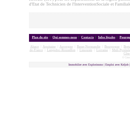
d'Etat de Technicien de l'InterventionSociale et Familiale
Plan du site
|
Qui sommes-nous
|
Contacts
|
Infos légales
|
Pourquo
Alsace
|
Aquitaine
|
Auvergne
|
Basse-Normandie
|
Bourgogne
|
Bret
de-France
|
Langedoc-Roussillon
|
Limousin
|
Lorraine
|
Midi-Pyrénée
Côte
© Cmon
Immobilier avec Explorimmo | Emploi avec Keljob 