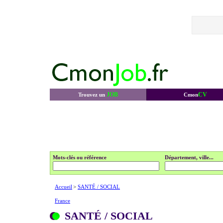
JOB
CV
Trouvez un
Cmon
Mots-clés ou référence
Département, ville...
Accueil
>
SANTÉ / SOCIAL
France
SANTÉ / SOCIAL