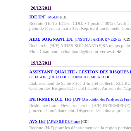
20/12/2011
IDE H/F
|
MGEN
| CDI
Recrute (H/F) 2 IDE en CDD. • 1 poste à 80% d’avril à 
plein de février à mai 2012. Reprise d’ancienneté. Con
AIDE SOIGNANT H/F
|
INSTITUT ARTHUR VERNES
| CDI
Recherche (H/F) AIDES-SOIGNANT(E)SA temps plein en
Mme Chambaud cchambaud@institut-vernes.fr �
19/12/2011
ASSISTANT QUALITE / GESTION DES RISQUES 
PEDAGOGIQUE JACQUES ARNAUD CMPJA
| CDI
Etablissement de Santé Privé d’Intérêt Collectif RECRUT
Gestion des Risques CDI / 35H Hebdo. Au sein de l’Equ
INFIRMIER D.E. H/F
|
APF (Association des Paralysés de Fran
Résidence Louis Fiévet recherche (H/F) INFIRMIER(E) D
pourvoir immédiatement. Dispense des soins auprès de 
AVS H/F
|
AFAD ILE DE France
| CDI
Recrute (H/F) pour les départementsde la région parisi