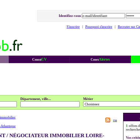
Identifiez-vous
S'inscrire
|
Pourquoi s'inscrire
|
Recruter sur C
CV
Alertes
Cmon
Cmes
Département, ville...
Métier
immobilier
rss
1
offres d
-Atlantique
recherche
NT / NÉGOCIATEUR IMMOBILIER LOIRE-
Vos critè