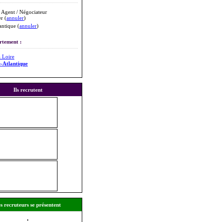
 Agent / Négociateur
r (
annuler
)
antique (
annuler
)
rtement :
a Loire
e-Atlantique
Ils recrutent
s recruteurs se présentent