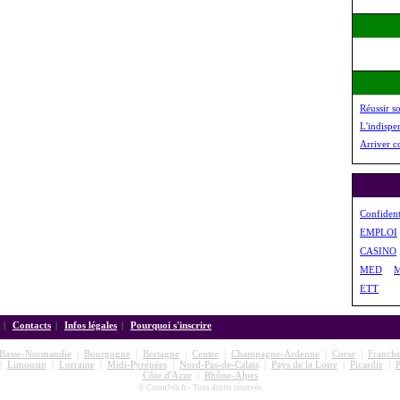
Réussir s
L'indispe
Arriver c
Confident
EMPLOI
CASINO
MED
ETT
|
Contacts
|
Infos légales
|
Pourquoi s'inscrire
Basse-Normandie
|
Bourgogne
|
Bretagne
|
Centre
|
Champagne-Ardenne
|
Corse
|
Franch
|
Limousin
|
Lorraine
|
Midi-Pyrénées
|
Nord-Pas-de-Calais
|
Pays de la Loire
|
Picardie
|
P
Côte d'Azur
|
Rhône-Alpes
© CmonJob.fr - Tous droits réservés