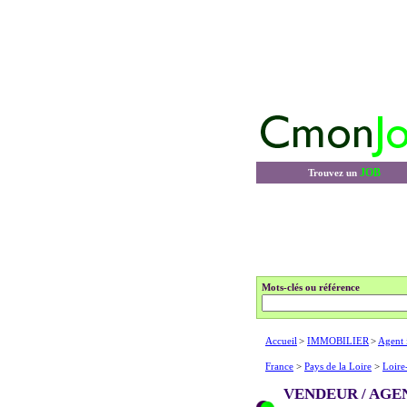
JOB
Trouvez un
Mots-clés ou référence
Accueil
>
IMMOBILIER
>
Agent 
France
>
Pays de la Loire
>
Loire
VENDEUR / AGE