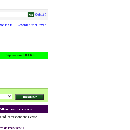
Oublié ?
monJob.fr
|
CmonJob.fr en favori
OFFRE
Déposez une
Affiner votre recherche
e job correspondent à votre
.
res de recherche :