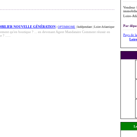
Vendeur /
immobilie
Loire-Atl
Par dépa
OBILIER NOUVELLE GÉNÉRATION
|
OPTIMHOME
| Indépendant
| Loire-Atlantique
ement qu'en boutique ? ... en devenant Agent Mandataire Comment réussir en
Pays de l
? ......
Loir
Le