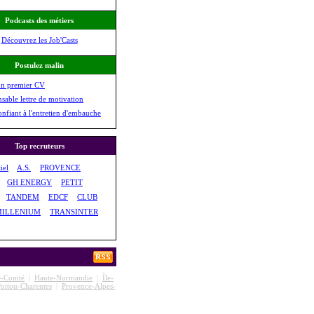
Podcasts des métiers
Découvrez les Job'Casts
Postulez malin
on premier CV
nsable lettre de motivation
onfiant à l'entretien d'embauche
Top recruteurs
iel
A.S.
PROVENCE
GH ENERGY
PETIT
TANDEM
EDCF
CLUB
MILLENIUM
TRANSINTER
e-Comté
|
Haute-Normandie
|
Île-
oitou-Charentes
|
Provence-Alpes-