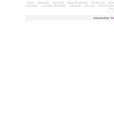
Alsace
|
Aquitaine
|
Auvergne
|
Basse-Normandie
|
Bourgogne
|
Bret
de-France
|
Langedoc-Roussillon
|
Limousin
|
Lorraine
|
Midi-Pyrénée
Côte
© Cmon
Adenclassifieds |
Sit