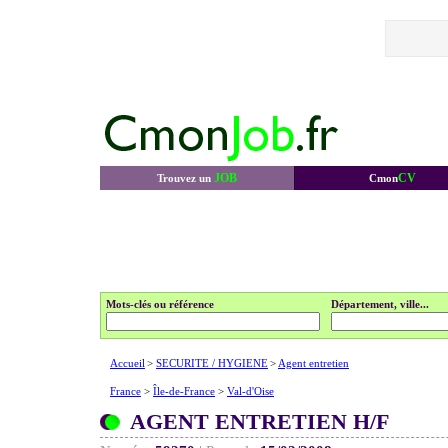
JOB
CV
Trouvez un
Cmon
Mots-clés ou référence
Département, ville...
Accueil
>
SECURITE / HYGIENE
>
Agent entretien
France
>
Île-de-France
>
Val-d'Oise
AGENT ENTRETIEN H/F