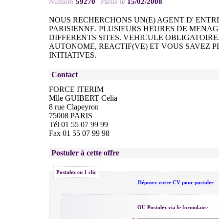
Numéro
59270
|
Parue le
15/02/2008
NOUS RECHERCHONS UN(E) AGENT D' ENTR
PARISIENNE. PLUSIEURS HEURES DE MENAG
DIFFERENTS SITES. VEHICULE OBLIGATOIRE
AUTONOME, REACTIF(VE) ET VOUS SAVEZ 
INITIATIVES.
Contact
FORCE ITERIM
Mlle GUIBERT Celia
8 rue Clapeyron
75008 PARIS
Tél 01 55 07 99 99
Fax 01 55 07 99 98
Postuler à cette offre
Postulez en 1 clic
Déposez votre CV pour postuler
OU Postulez via le formulaire