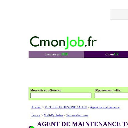
JOB
CV
Trouvez un
Cmon
Mots-clés ou référence
Département, ville...
Accueil
>
METIERS INDUSTRIE / AUTO
>
Agent de maintenance
France
>
Midi-Pyrénées
>
Tarn-et-Garonne
AGENT DE MAINTENANCE T