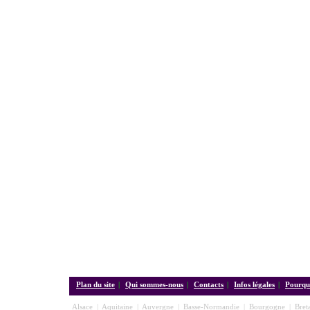
Plan du site
|
Qui sommes-nous
|
Contacts
|
Infos légales
|
Pourquo
Alsace
|
Aquitaine
|
Auvergne
|
Basse-Normandie
|
Bourgogne
|
Bret