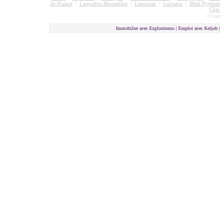
de-France
|
Langedoc-Roussillon
|
Limousin
|
Lorraine
|
Midi-Pyrénée
Côte
© Cmon
Immobilier avec Explorimmo | Emploi avec Keljob 