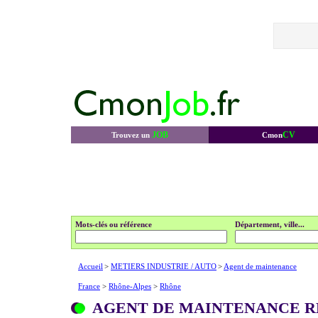
JOB
CV
Trouvez un
Cmon
Mots-clés ou référence
Département, ville...
Accueil
>
METIERS INDUSTRIE / AUTO
>
Agent de maintenance
France
>
Rhône-Alpes
>
Rhône
AGENT DE MAINTENANCE 