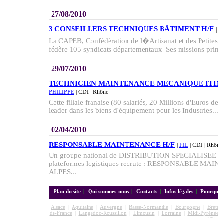
27/08/2010
3 CONSEILLERS TECHNIQUES BÂTIMENT H/F
|
La CAPEB, Confédération de l�Artisanat et des Petites
fédère 105 syndicats départementaux. Ses missions princ
29/07/2010
TECHNICIEN MAINTENANCE MECANIQUE ITI
PHILIPPE
| CDI
| Rhône
Cette filiale franaise (80 salariés, 20 Millions d'Euros 
leader dans les biens d'équipement pour les Industries...
02/04/2010
RESPONSABLE MAINTENANCE H/F
|
FIL
| CDI
| Rhô
Un groupe national de DISTRIBUTION SPECIALISEE ex
plateformes logistiques recrute : RESPONSABLE 
ALPES...
Plan du site
|
Qui sommes-nous
|
Contacts
|
Infos légales
|
Pourquo
Alsace
|
Aquitaine
|
Auvergne
|
Basse-Normandie
|
Bourgogne
|
Bret
de-France
|
Langedoc-Roussillon
|
Limousin
|
Lorraine
|
Midi-Pyrénée