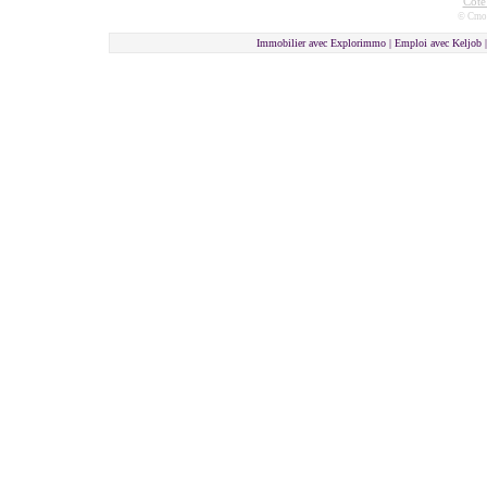
Côte
© Cmon
Immobilier avec Explorimmo | Emploi avec Keljob 