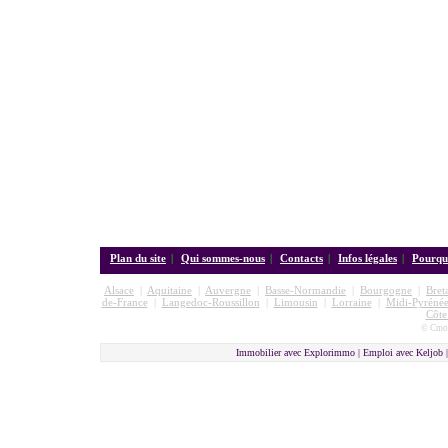
Plan du site
|
Qui sommes-nous
|
Contacts
|
Infos légales
|
Pourquo
Alsace
|
Aquitaine
|
Auvergne
|
Basse-Normandie
|
Bourgogne
|
Bret
de-France
|
Langedoc-Roussillon
|
Limousin
|
Lorraine
|
Midi-Pyrénée
Côte
© Cmon
Immobilier avec Explorimmo | Emploi avec Keljob 