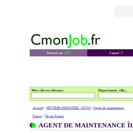
JOB
CV
Trouvez un
Cmon
Mots-clés ou référence
Département, ville...
Accueil
>
METIERS INDUSTRIE / AUTO
>
Agent de maintenance
France
>
Île-de-France
AGENT DE MAINTENANCE Î