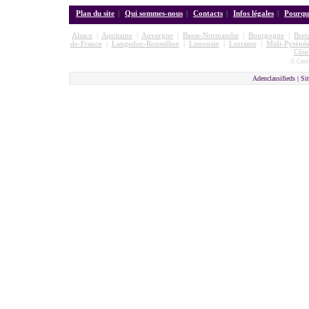
Plan du site
|
Qui sommes-nous
|
Contacts
|
Infos légales
|
Pourquo
Alsace
|
Aquitaine
|
Auvergne
|
Basse-Normandie
|
Bourgogne
|
Bret
de-France
|
Langedoc-Roussillon
|
Limousin
|
Lorraine
|
Midi-Pyrénée
Côte
© Cmon
Adenclassifieds |
Sit