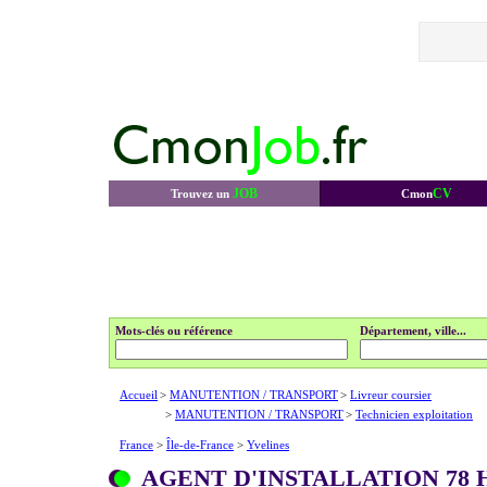
JOB
CV
Trouvez un
Cmon
Mots-clés ou référence
Département, ville...
Accueil
>
MANUTENTION / TRANSPORT
>
Livreur coursier
>
MANUTENTION / TRANSPORT
>
Technicien exploitation
France
>
Île-de-France
>
Yvelines
AGENT D'INSTALLATION 78 