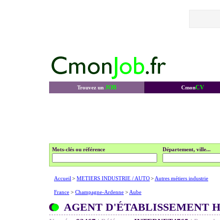
JOB
CV
Trouvez un
Cmon
Mots-clés ou référence
Département, ville...
Accueil
>
METIERS INDUSTRIE / AUTO
>
Autres métiers industrie
France
>
Champagne-Ardenne
>
Aube
AGENT D'ÉTABLISSEMENT H