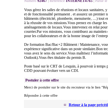
Numéro
92467
|
Référence
INTERNET4765
|
Parue le
Vous gérez les salles de réunions et locaux sanitaires, y
et de fonctionnalité permanent . et assurez un premier 
bâtiments (électricité, plomberie, menuiserie, …) tout e
à la réussite de vos missions.Vous prenez en charge le
aménagements de locaux.Vous intervenez en relai pour l
courrier.Par vos missions, vous contribuez au maintien 
pour les collaborateurs et de la bonne image de l’entrep
De formation Bac/Bac+2 Bâtiment / Maintenance, vous
expérience significative dans un poste similaire.Bon tec
vous avez le sens du service.Vous maîtrisez l’informati
Outlook).Vous êtes titulaire du permis B.
Poste basé sur le CRT de Lesquin, à pourvoir à temps p
CDD pouvant évoluer vers un CDI.
Postuler à cette offre
Merci de postuler sur le site du recruteur via le lien "Ré
Répondre à cette offre
Retour à la page précéd