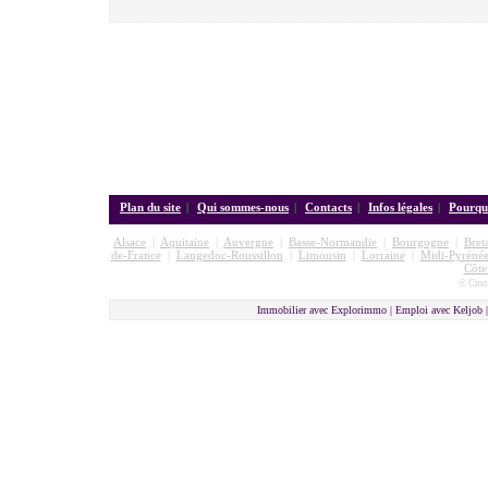
Plan du site
|
Qui sommes-nous
|
Contacts
|
Infos légales
|
Pourquo
Alsace
|
Aquitaine
|
Auvergne
|
Basse-Normandie
|
Bourgogne
|
Bret
de-France
|
Langedoc-Roussillon
|
Limousin
|
Lorraine
|
Midi-Pyrénée
Côte
© Cmon
Immobilier avec Explorimmo | Emploi avec Keljob 