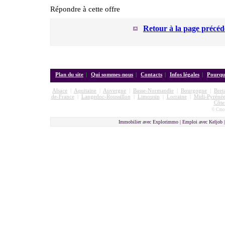
Répondre à cette offre
Retour à la page précéd
Plan du site
|
Qui sommes-nous
|
Contacts
|
Infos légales
|
Pourquo
Alsace
|
Aquitaine
|
Auvergne
|
Basse-Normandie
|
Bourgogne
|
Bret
de-France
|
Langedoc-Roussillon
|
Limousin
|
Lorraine
|
Midi-Pyrénée
Côte
© Cmon
Immobilier avec Explorimmo | Emploi avec Keljob 