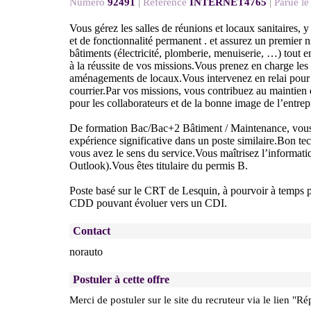
Numéro
92491
|
Référence
INTERNET4765
|
Parue le
Vous gérez les salles de réunions et locaux sanitaires, y
et de fonctionnalité permanent . et assurez un premier 
bâtiments (électricité, plomberie, menuiserie, …) tout e
à la réussite de vos missions.Vous prenez en charge le
aménagements de locaux.Vous intervenez en relai pour l
courrier.Par vos missions, vous contribuez au maintien 
pour les collaborateurs et de la bonne image de l’entrep
De formation Bac/Bac+2 Bâtiment / Maintenance, vous
expérience significative dans un poste similaire.Bon tec
vous avez le sens du service.Vous maîtrisez l’informati
Outlook).Vous êtes titulaire du permis B.
Poste basé sur le CRT de Lesquin, à pourvoir à temps p
CDD pouvant évoluer vers un CDI.
Contact
norauto
Postuler à cette offre
Merci de postuler sur le site du recruteur via le lien "Ré