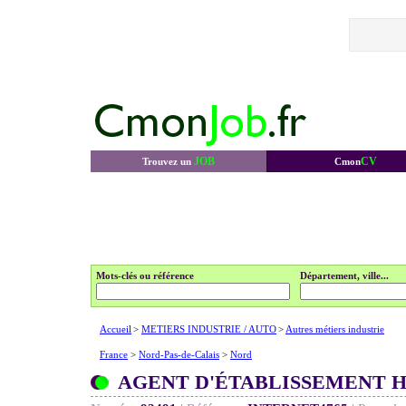
JOB
CV
Trouvez un
Cmon
Mots-clés ou référence
Département, ville...
Accueil
>
METIERS INDUSTRIE / AUTO
>
Autres métiers industrie
France
>
Nord-Pas-de-Calais
>
Nord
AGENT D'ÉTABLISSEMENT H