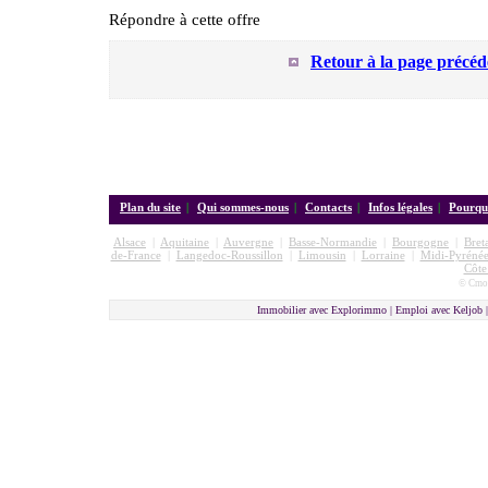
Répondre à cette offre
Retour à la page précéd
Plan du site
|
Qui sommes-nous
|
Contacts
|
Infos légales
|
Pourquo
Alsace
|
Aquitaine
|
Auvergne
|
Basse-Normandie
|
Bourgogne
|
Bret
de-France
|
Langedoc-Roussillon
|
Limousin
|
Lorraine
|
Midi-Pyrénée
Côte
© Cmon
Immobilier avec Explorimmo | Emploi avec Keljob 