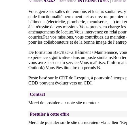
Numéro
92462
|
Référence
INTERNET4765
|
Parue le
Vous gérez les salles de réunions et locaux sanitaires, y
et de fonctionnalité permanent . et assurez un premier 
bâtiments (électricité, plomberie, menuiserie, …) tout e
à la réussite de vos missions.Vous prenez en charge le
aménagements de locaux.Vous intervenez en relai pour l
courrier.Par vos missions, vous contribuez au maintien 
pour les collaborateurs et de la bonne image de l’entrep
De formation Bac/Bac+2 Bâtiment / Maintenance, vous
expérience significative dans un poste similaire.Bon tec
vous avez le sens du service.Vous maîtrisez l’informati
Outlook).Vous êtes titulaire du permis B.
Poste basé sur le CRT de Lesquin, à pourvoir à temps p
CDD pouvant évoluer vers un CDI.
Contact
Merci de postuler sur note site recruteur
Postuler à cette offre
Merci de postuler sur le site du recruteur via le lien "Ré