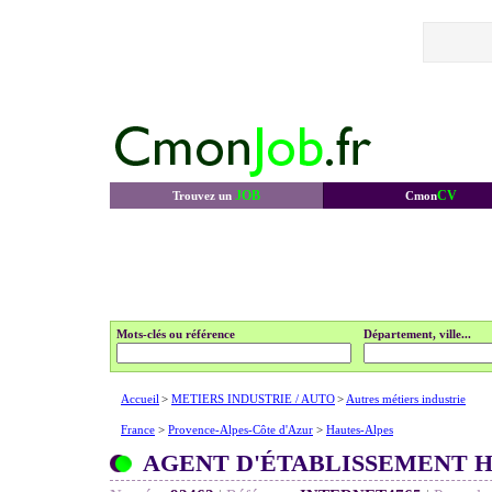
JOB
CV
Trouvez un
Cmon
Mots-clés ou référence
Département, ville...
Accueil
>
METIERS INDUSTRIE / AUTO
>
Autres métiers industrie
France
>
Provence-Alpes-Côte d'Azur
>
Hautes-Alpes
AGENT D'ÉTABLISSEMENT H