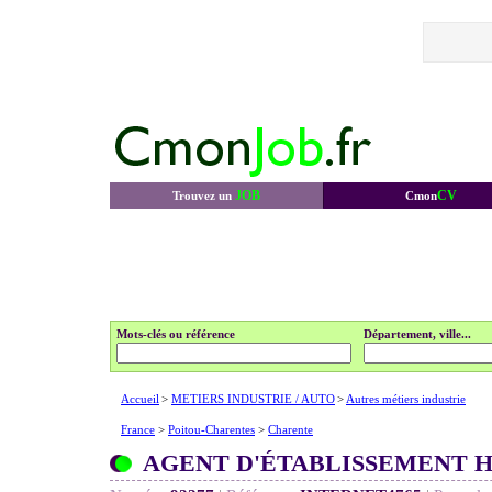
JOB
CV
Trouvez un
Cmon
Mots-clés ou référence
Département, ville...
Accueil
>
METIERS INDUSTRIE / AUTO
>
Autres métiers industrie
France
>
Poitou-Charentes
>
Charente
AGENT D'ÉTABLISSEMENT H