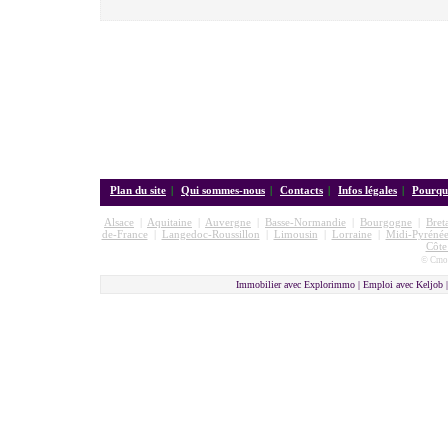
Plan du site
|
Qui sommes-nous
|
Contacts
|
Infos légales
|
Pourquo
Alsace
|
Aquitaine
|
Auvergne
|
Basse-Normandie
|
Bourgogne
|
Bret
de-France
|
Langedoc-Roussillon
|
Limousin
|
Lorraine
|
Midi-Pyrénée
Côte
© Cmon
Immobilier avec Explorimmo | Emploi avec Keljob 