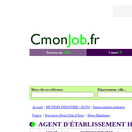
JOB
CV
Trouvez un
Cmon
Mots-clés ou référence
Département, ville...
Accueil
>
METIERS INDUSTRIE / AUTO
>
Autres métiers industrie
France
>
Provence-Alpes-Côte d'Azur
>
Alpes-Maritimes
AGENT D'ÉTABLISSEMENT H