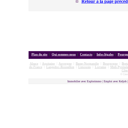
Retour à la page précéd
Plan du site
|
Qui sommes-nous
|
Contacts
|
Infos légales
|
Pourquo
Alsace
|
Aquitaine
|
Auvergne
|
Basse-Normandie
|
Bourgogne
|
Bret
de-France
|
Langedoc-Roussillon
|
Limousin
|
Lorraine
|
Midi-Pyrénée
Côte
© Cmon
Immobilier avec Explorimmo | Emploi avec Keljob 